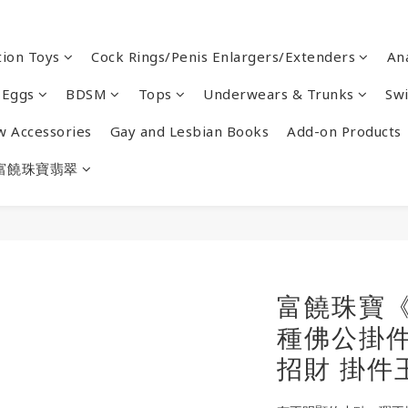
ion Toys
Cock Rings/Penis Enlargers/Extenders
An
 Eggs
BDSM
Tops
Underwears & Trunks
Sw
w Accessories
Gay and Lesbian Books
Add-on Products
富饒珠寶翡翠
富饒珠寶
種佛公掛件
招財 掛件