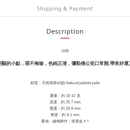
Shipping & Payment
Description
G09
明顯的小點，瑕不掩瑜，色純正清，彌勒佛公笑口常開,帶來好運
材質：天然翡翠(A貨) Natural Jadeite Jade
重量：約
10.11
克
高度
：約
25.7
mm
寬度：約
24.9
mm
厚度：約
8.1
mm
產地：緬甸附件：珠寶盒 X 1