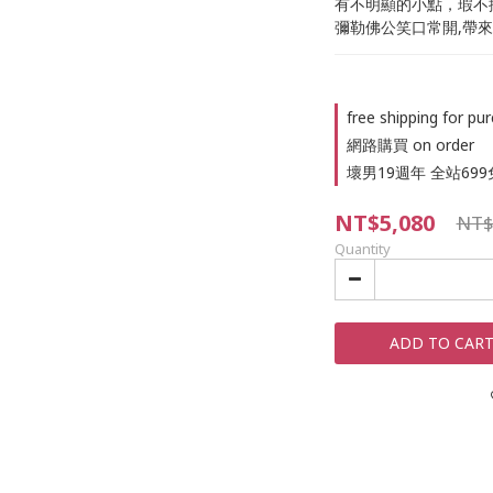
有不明顯的小點，瑕不
彌勒佛公笑口常開,帶
free shipping for 
網路購買 on order
壞男19週年 全站699免運
NT$5,080
NT$
Quantity
ADD TO CAR