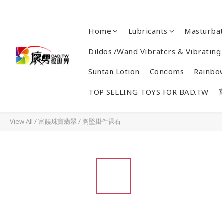
Home
Lubricants
Masturbat
Dildos /Wand Vibrators & Vibrating
Suntan Lotion
Condoms
Rainbo
TOP SELLING TOYS FOR BAD.TW
View All
/
富饒珠寶翡翠
/
胸墜掛件裸石