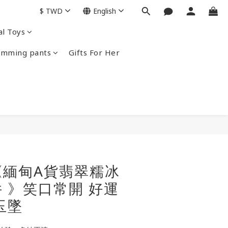
$
TWD
English
al Toys
imming pants
Gifts For Her
BUY NOW
《緬甸A貨翡翠糯冰
 》笑口常開 好運
玉墜