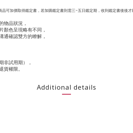
本商品可加價取得鑑定書，若加購鑑定書則需三~五日鑑定期，收到鑑定書後後才
的物品狀況，
片顏色呈現略有不同，
溝通確認雙方的瞭解，
期非試用期），
退貨權限。
Additional details