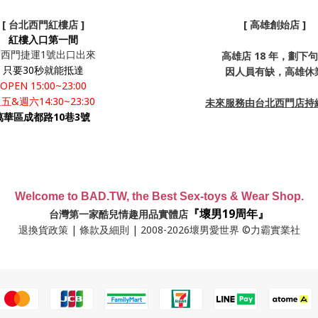
[ 台北西門紅樓店 ]
[ 高雄創始店 ]
紅樓入口第一間
從西門捷運1號出口出來
高雄店 18 年，劃下
只要30秒就能抵達
因人員有缺，高雄休
OPEN 15:00~23:00
五&週六14:30~23:30
未來服務由台北西門店持
萬華區成都路10巷3號
Welcome to BAD.TW, the Best Sex-toys & Wear Shop.
『壞男19周年』
台灣第一家酷兒情趣用品實體店
退換貨政策
|
條款及細則
| 2008-2026壞男愛世界 ©力霸實業社