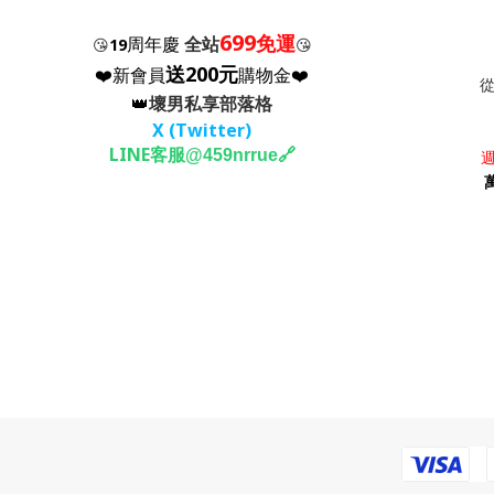
699
免運
周年慶
全站
😘
19
😘
送200元
❤️新會員
購物金❤️
👑
壞男私享部落格
X (Twitter
)
LINE客服
🔗
@459nrrue
週