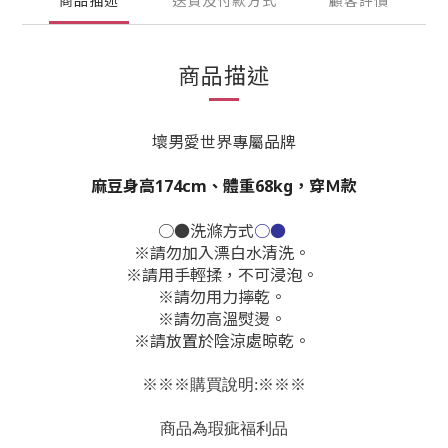
商品描述
送貨及付款方式
顧客評價
商品描述
壞男愛世界專屬品牌
麻豆身高174cm、體重68kg，穿Ｍ款
○●洗滌方式
○●
※請勿加入漂白水清洗。
※請用手輕揉，不可浸泡。
※請勿用力擰乾。
※請勿高溫熨燙。
※請放置於陰涼處晾乾。
※※※購買說明:※※※
商品為瑕疵福利品