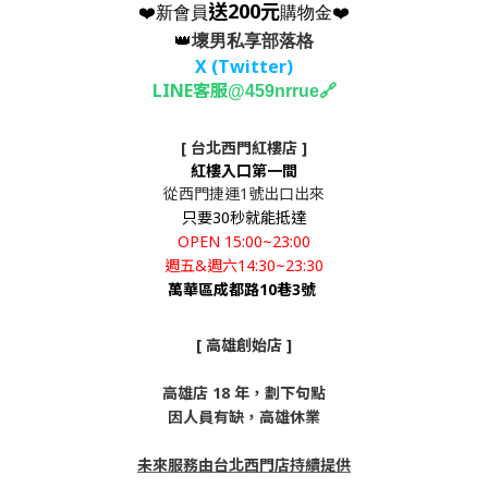
送200元
❤️新會員
購物金❤️
👑
壞男私享部落格
X (Twitter
)
LINE客服
🔗
@459nrrue
[ 台北西門紅樓店 ]
紅樓入口第一間
從西門捷運1號出口出來
只要30秒就能抵達
OPEN 15:00~23:00
週五&週六14:30~23:30
萬華區成都路10巷3號
[ 高雄創始店 ]
高雄店 18 年，劃下句點
因人員有缺，高雄休業
未來服務由台北西門店持續提供