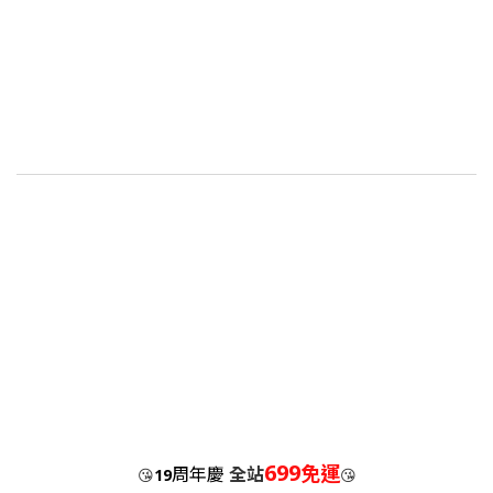
699
免運
周年慶
全站
😘
19
😘