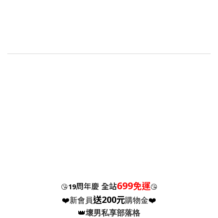
699
免運
周年慶
全站
😘
19
😘
送200元
❤️新會員
購物金❤️
👑
壞男私享部落格