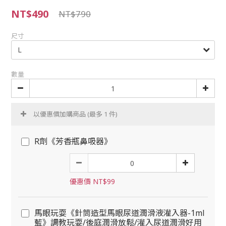
NT$490
NT$790
尺寸
數量
以優惠價加購商品
(最多 1 件)
R劑《芳香瓶鼻吸器》
優惠價 NT$99
馬眼玩耍《針筒造型馬眼尿道潤滑液灌入器-1ml
藍》調教玩耍/後庭潤滑放鬆/灌入尿道潤滑好用