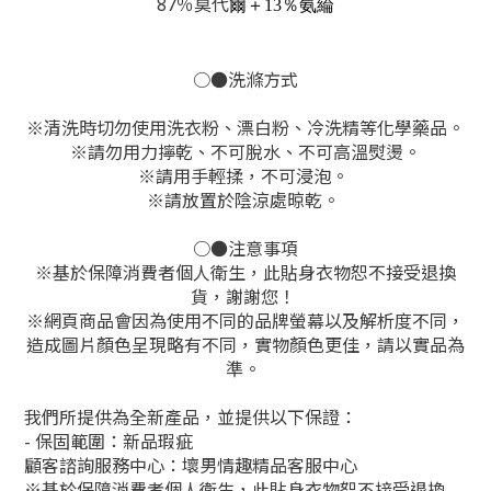
87％莫代
爾
＋13％氨綸
○●洗滌方式
※
清洗時切勿使用洗衣粉、漂白粉、冷洗精等化學藥品。
※
請勿用力擰乾、不可脫水、不可高溫熨燙。
※
請用手輕揉，不可浸泡。
※
請放置於陰涼處晾乾。
○●注意事項
※基於保障消費者個人衛生，此貼身衣物恕不接受退換
貨，謝謝您！
※網頁商品會因為使用不同的品牌螢幕以及解析度不同，
造成圖片顏色呈現略有不同，實物顏色更佳，請以實品為
準。
我們所提供為全新產品，並提供以下保證：
- 保固範圍：新品瑕疵
顧客諮詢服務中心：壞男情趣精品客服中心
※基於保障消費者個人衛生，此貼身衣物恕不接受退換