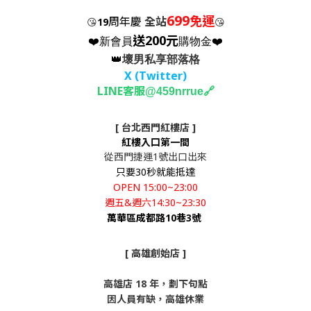
699
免運
周年慶
全站
😘
19
😘
送200元
❤️新會員
購物金❤️
👑
壞男私享部落格
X (Twitter
)
LINE客服
🔗
@459nrrue
[ 台北西門紅樓店 ]
紅樓入口第一間
從西門捷運1號出口出來
只要30秒就能抵達
OPEN 15:00~23:00
週五&週六14:30~23:30
萬華區成都路10巷3號
[ 高雄創始店 ]
高雄店 18 年，劃下句點
因人員有缺，高雄休業