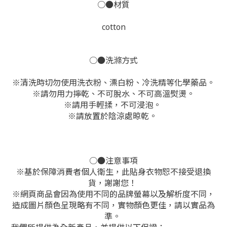
○●材質
cotton
○●洗滌方式
※
清洗時切勿使用洗衣粉、漂白粉、冷洗精等化學藥品。
※
請勿用力擰乾、不可脫水、不可高溫熨燙。
※
請用手輕揉，不可浸泡。
※
請放置於陰涼處晾乾。
○●注意事項
※基於保障消費者個人衛生，此貼身衣物恕不接受退換
貨，謝謝您！
※網頁商品會因為使用不同的品牌螢幕以及解析度不同，
造成圖片顏色呈現略有不同，實物顏色更佳，請以實品為
準。