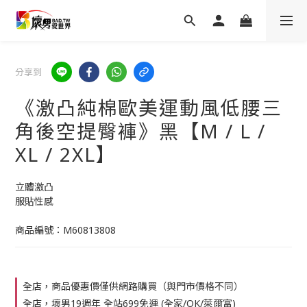
分享到
《激凸純棉歐美運動風低腰三
角後空提臀褲》黑【M / L /
XL / 2XL】
立體激凸
服貼性感
商品編號：M60813808
全店，商品優惠價僅供網路購買（與門市價格不同）
全店，壞男19週年 全站699免運 (全家/OK/萊爾富)