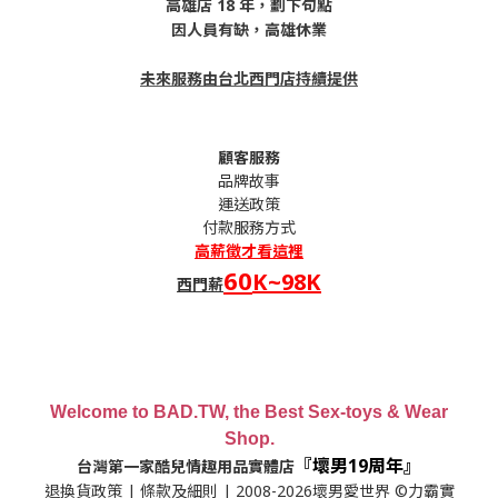
高雄店 18 年，劃下句點
因人員有缺，高雄休業
未來服務由台北西門店持續提供
顧客服務
品牌故事
運送政策
付款服務方式
高薪
徵才看這裡
60
K~98K
西門薪
Welcome to BAD.TW, the Best Sex-toys & Wear
Shop.
『壞男19周年』
台灣第一家酷兒情趣用品實體店
退換貨政策
|
條款及細則
| 2008-2026壞男愛世界 ©力霸實