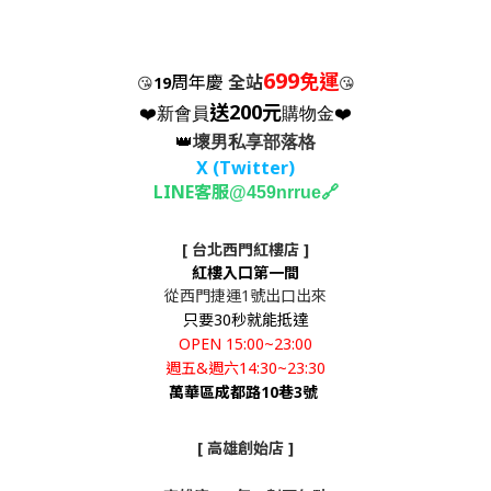
699
免運
周年慶
全站
😘
19
😘
送200元
❤️新會員
購物金❤️
👑
壞男私享部落格
X (Twitter
)
LINE客服
🔗
@459nrrue
[ 台北西門紅樓店 ]
紅樓入口第一間
從西門捷運1號出口出來
只要30秒就能抵達
OPEN 15:00~23:00
週五&週六14:30~23:30
萬華區成都路10巷3號
[ 高雄創始店 ]