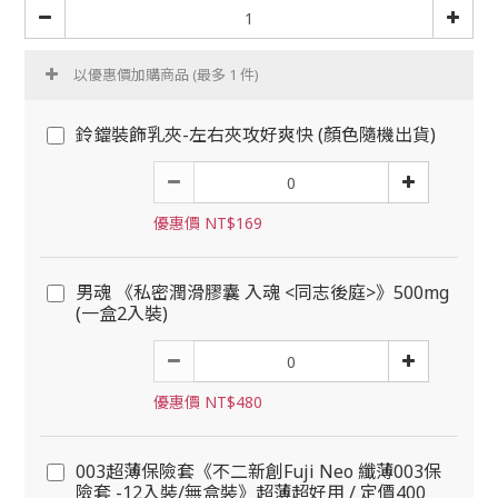
以優惠價加購商品
(最多 1 件)
鈴鐺裝飾乳夾-左右夾攻好爽快 (顏色隨機出貨)
優惠價 NT$169
男魂 《私密潤滑膠囊 入魂 <同志後庭>》500mg
(一盒2入裝)
優惠價 NT$480
003超薄保險套《不二新創Fuji Neo 纖薄003保
險套 -12入裝/無盒裝》超薄超好用 / 定價400