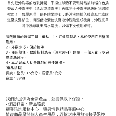
首先把沖洗器的包裝拆開，手捏住球體不要鬆開然後前端白色插
管放入沖洗液中【溫水或清洗液】再鬆開手沖洗液就吸附到球體
裡面了，負壓原理；使身體呈蹲姿，將沖洗頭插入後庭肛門或陰
道至洗滌部位，擠壓儲液囊使洗滌液沖洗陰道或後庭，沖洗完畢
將沖洗頭取出清水清洗，以備下次使用即可。
強烈推薦的清潔工具！優點：
1、純橡膠製品，易於使用而且堅固
耐用。
2、
外觀小巧，便於攜帶
3、使用簡便，易於控制洗液（清水即可）的量，一個人都可以完
成清洗過程。
4、本品是成人枕邊遊戲的最佳選擇。
[產品規格]
長度：全長13.5公分，插管長6公分
容量：89ml
我們所提供為全新產品，並提供以下保證：
- 保固範圍：新品瑕疵
顧客諮詢服務中心：壞男情趣精品客服中心
情趣商品屬於個人衛生用品，經拆封使用無法接受退換