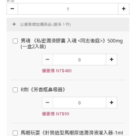
數量
以優惠價加購商品
(最多 1 件)
男魂 《私密潤滑膠囊 入魂 <同志後庭>》500mg
(一盒2入裝)
優惠價 NT$480
R劑《芳香瓶鼻吸器》
優惠價 NT$99
馬眼玩耍《針筒造型馬眼尿道潤滑液灌入器-1ml