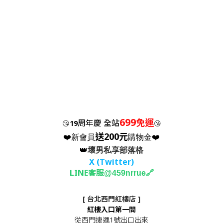
699
免運
周年慶
全站
😘
19
😘
送200元
❤️新會員
購物金❤️
👑
壞男私享部落格
X (Twitter
)
LINE客服
🔗
@459nrrue
[ 台北西門紅樓店 ]
紅樓入口第一間
從西門捷運1號出口出來