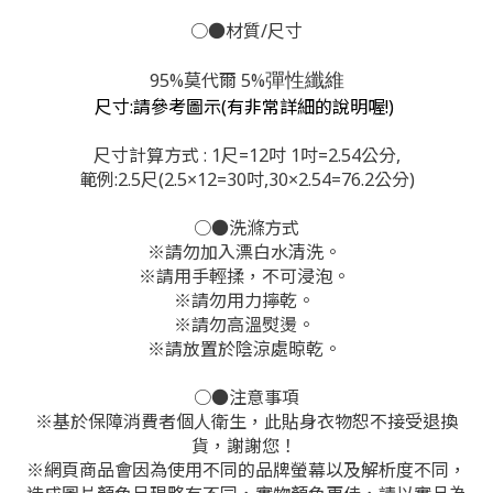
○●材質/尺寸
95%莫代爾 5%
彈性纖維
尺寸:請參考圖示(有非常詳細的說明喔!)
尺寸計算方式 : 1尺=12吋 1吋=2.54公分,
範例:2.5尺(2.5×12=30吋,30×2.54=76.2公分)
○●洗滌方式
※
請勿加入漂白水清洗。
※
請用手輕揉，不可浸泡。
※
請勿用力擰乾。
※
請勿高溫熨燙。
※
請放置於陰涼處晾乾。
○●注意事項
※
基於保障消費者個人衛生，此貼身衣物恕不接受退換
貨，謝謝您！
※
網頁商品會因為使用不同的品牌螢幕以及解析度不同，