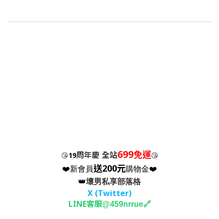
699
免運
周年慶
全站
😘
19
😘
送200元
❤️新會員
購物金❤️
👑
壞男私享部落格
X (Twitter
)
LINE客服
🔗
@459nrrue