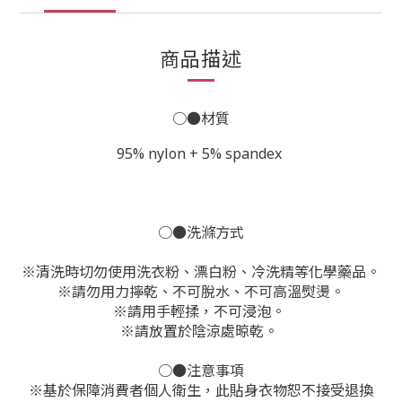
商品描述
○●材質
95% nylon + 5% spandex
○●洗滌方式
※
清洗時切勿使用洗衣粉、漂白粉、冷洗精等化學藥品。
※
請勿用力擰乾、不可脫水、不可高溫熨燙。
※
請用手輕揉，不可浸泡。
※
請放置於陰涼處晾乾。
○●注意事項
※基於保障消費者個人衛生，此貼身衣物恕不接受退換