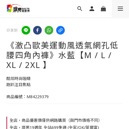
分享到
《激凸歐美運動風透氣網孔低
腰四角內褲》水藍【M / L /
XL / 2XL 】
酷炫時尚吸睛
跑趴注目焦點
商品編號：M84229379
全店，商品優惠價僅供網路購買（與門市價格不同）
全店，壞男19週年 全站699免運 (全家/OK/萊爾富)