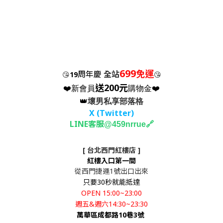
699
免運
周年慶
全站
😘
19
😘
送200元
❤️新會員
購物金❤️
👑
壞男私享部落格
X (Twitter
)
LINE客服
🔗
@459nrrue
[ 台北西門紅樓店 ]
紅樓入口第一間
從西門捷運1號出口出來
只要30秒就能抵達
OPEN 15:00~23:00
週五&週六14:30~23:30
萬華區成都路10巷3號