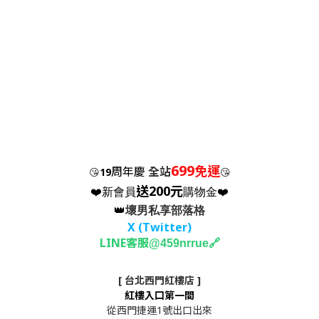
699
免運
周年慶
全站
😘
19
😘
送200元
❤️新會員
購物金❤️
👑
壞男私享部落格
X (Twitter
)
LINE客服
🔗
@459nrrue
[ 台北西門紅樓店 ]
紅樓入口第一間
從西門捷運1號出口出來