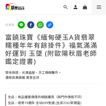
分享到
富饒珠寶《緬甸硬玉A貨翡翠
糯種年年有餘掛件》福氣滿滿
好運到 玉墜 (附歐陽秋眉老師
鑑定證書)
質地微透，光澤晶瑩，手工精緻雕件。
濃綠高貴典雅 寓意吉祥
全店，商品優惠價僅供網路購買（與門市價格不同）
全店，壞男19週年 全站699免運 (全家/OK/萊爾富)