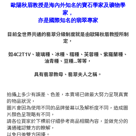
歐陽秋眉教授是海內外知名的寶石學家及礦物學
家，
亦是國際知名的翡翠專家
目前全世界共通的翡翠分級制度就是由歐陽秋眉教授所制
定，
如4C2T1V、玻璃種、冰種、糯種、芙蓉種、紫羅蘭種、
油青種、豆種...等等，
具有翡翠教母、翡翠夫人之稱。
拍攝上多少有誤差、色差，本賣場已做最大努力呈現真實
的物品狀況，
圖片會因為使用不同的品牌螢幕以及解析度不同，造成圖
片顏色呈現略有不同，
請各位買家於下標前仔細參考商品相關內容，並做充分的
溝通確認雙方的瞭解，
以免日後雙方困擾。