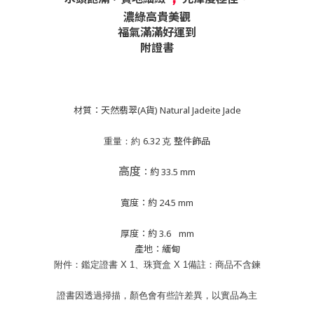
濃綠高貴美觀
福氣滿滿好運到
附證書
材質：天然翡翠(A貨) Natural Jadeite Jade
6.32
整件飾品
重量：約
克
高度
：約 33.5 mm
寬度：約 24.5 mm
厚度：約 3.6
mm
產地：緬甸
附件：鑑定證書 X 1、珠寶盒 X 1
備註：商品不含鍊
證書因透過掃描，顏色會有些許差異，以實品為主