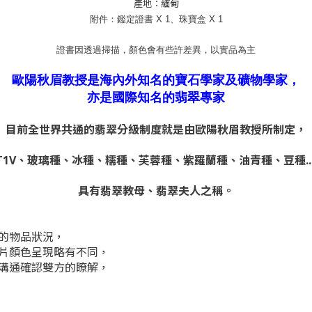
產地：緬甸
附件：鑑定證書 X 1、珠寶盒 X 1
證書因透過掃描，顏色會有些許差異，以實品為主
歐陽秋眉教授是海內外知名的寶石學家及礦物學家，
亦是國際知名的翡翠專家
目前全世界共通的翡翠分級制度就是由歐陽秋眉教授所制定，
2T1V、玻璃種、冰種、糯種、芙蓉種、紫羅蘭種、油青種、豆種..
具有翡翠教母、翡翠夫人之稱。
的物品狀況，
片顏色呈現略有不同，
溝通確認雙方的瞭解，