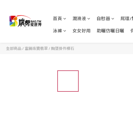
首頁
潤滑液
自慰器
屌環/
泳褲
女女好用
助曬仿曬日曬
全部商品
/
富饒珠寶翡翠
/
胸墜掛件裸石