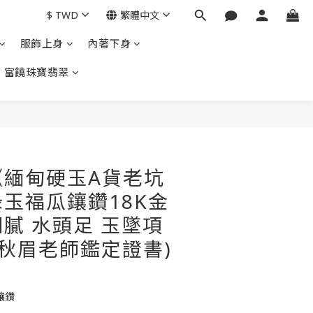
$
TWD
繁體中文
服飾上身
內著下身
富饒珠寶翡翠
立即購買
《緬甸硬玉A貨老坑
玉福瓜鑲鑽18K金
膩 水頭足 玉墜項
陽秋眉老師鑑定證書)
鑲鑽