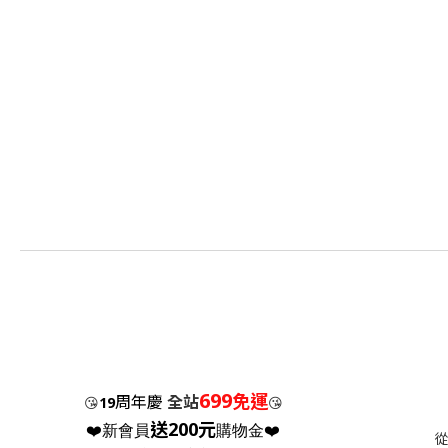
699
免運
周年慶
全站
😘
19
😘
送200元
❤️新會員
購物金❤️