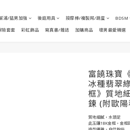
幫浦/猛男加強
後庭用具
按摩棒/複製屌/跳蛋
BDSM
保險套套
彩虹飾品
寫真書/雜誌
加購商品
壞男最愛精選
富饒珠寶
冰種翡翠綠
框》質地細
鍊 (附歐
質地細膩，水頭足
此玉鑲18K金框，金框
造型優雅、自信脫俗