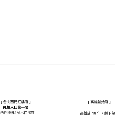
[ 台北西門紅樓店 ]
[ 高雄創始店 ]
紅樓入口第一間
從西門捷運1號出口出來
高雄店 18 年，劃下