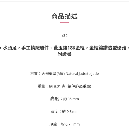
商品描述
r32
，水頭足，手工精緻雕件。
此玉鑲18K金框，金框鑲鑽造型優雅
附證書
材質：天然翡翠(A貨) Natural Jadeite Jade
8.01
(整件飾品重量)
重量：約
克
高度
：約 35 mm
寬度：約 9.8 mm
厚度：約 6.7
mm