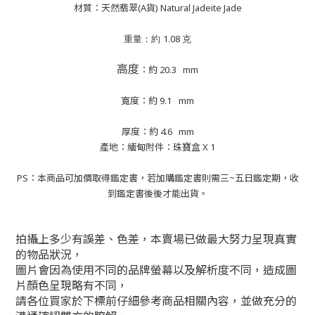
材質：天然翡翠(A貨) Natural Jadeite Jade
1.08
重量：約
克
高度
：約
20.3
mm
寬度：約 9.1
mm
厚度：約
4.6
mm
產地：緬甸附件：珠寶盒 X 1
PS：本商品可加價取得鑑定書，若加購鑑定書則需三~五日鑑定期，收
到鑑定書後後才能出貨。
拍攝上多少有誤差、色差，本賣場已做最大努力呈現真實
的物品狀況，
圖片會因為使用不同的品牌螢幕以及解析度不同，造成圖
片顏色呈現略有不同，
請各位買家於下標前仔細參考商品相關內容，並做充分的