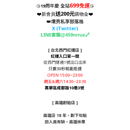
699
免運
周年慶
全站
😘
19
😘
送200元
❤️新會員
購物金❤️
👑
壞男私享部落格
X (Twitter
)
LINE客服
🔗
@459nrrue
[ 台北西門紅樓店 ]
紅樓入口第一間
從西門捷運1號出口出來
只要30秒就能抵達
OPEN 15:00~23:00
週五&週六14:30~23:30
萬華區成都路10巷3號
[ 高雄創始店 ]
高雄店 18 年，劃下句點
因人員有缺，高雄休業