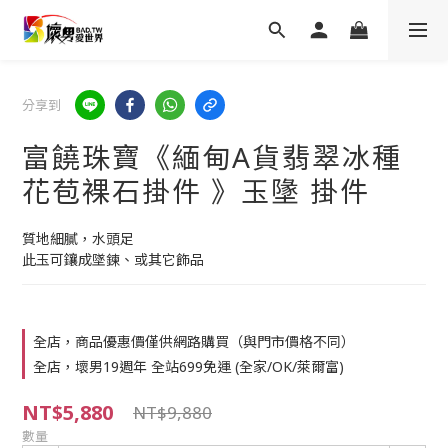
分享到
富饒珠寶《緬甸A貨翡翠冰種
花苞裸石掛件 》玉墬 掛件
質地細膩，水頭足
此玉可鑲成墜鍊、或其它飾品
全店，商品優惠價僅供網路購買（與門市價格不同）
全店，壞男19週年 全站699免運 (全家/OK/萊爾富)
NT$5,880
NT$9,880
數量