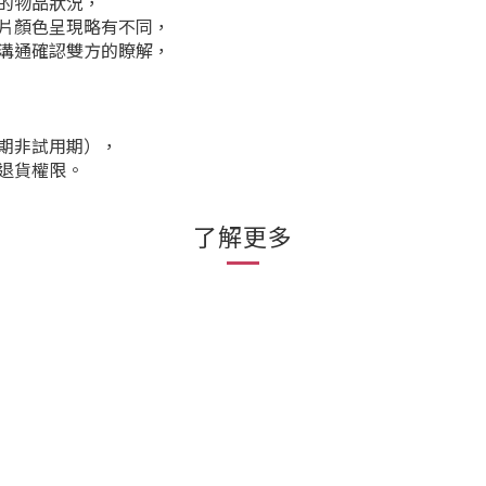
的物品狀況，
片顏色呈現略有不同，
溝通確認雙方的瞭解，
期非試用期），
退貨權限。
了解更多