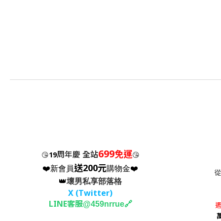
699
免運
周年慶
全站
😘
19
😘
送200元
❤️新會員
購物金❤️
👑
壞男私享部落格
X (Twitter
)
LINE客服
🔗
@459nrrue
週