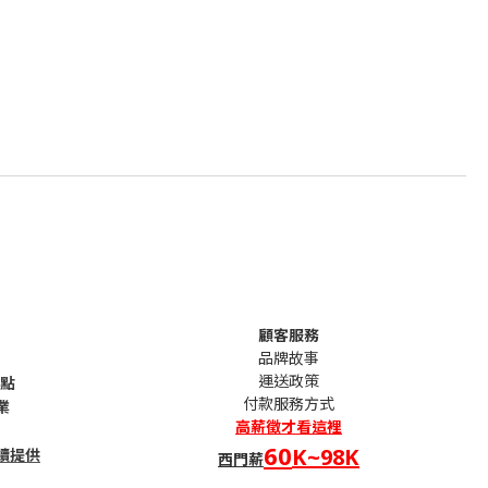
顧客服務
品牌故事
運送政策
句點
付款服務方式
業
高薪
徵才看這裡
60
K~98K
續提供
西門薪