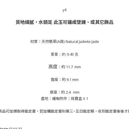
y4
質地細膩，水頭足 此玉可鑲成墜鍊、或其它飾品
材質：天然翡翠(A貨) Natural Jadeite Jade
0.43
重量：約
克
高度
：約
11.7
mm
寬度：約
9.1
mm
厚度：約
2.4
mm
產地：緬甸附件：珠寶盒 X 1
本商品可加價取得鑑定書，若加購鑑定書則需三~五日鑑定期，收到鑑定書後後才