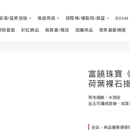
幫浦/猛男加強
後庭用具
按摩棒/複製屌/跳蛋
BDSM
保險套套
彩虹飾品
寫真書/雜誌
加購商品
壞男最愛精選
富饒珠寶
荷葉裸石掛
質地細膩，水頭足
此玉可鑲成墜鍊、或其
全店，商品優惠價僅