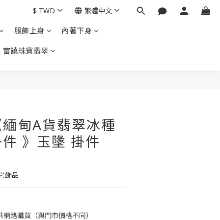
$
TWD
繁體中文
服飾上身
內著下身
富饒珠寶翡翠
立即購買
《緬甸A貨翡翠冰種
件 》玉墬 掛件
它飾品
供網路購買（與門市價格不同）