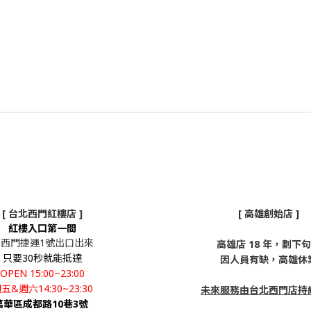
[ 台北西門紅樓店 ]
[ 高雄創始店 ]
紅樓入口第一間
從西門捷運1號出口出來
高雄店 18 年，劃下
只要30秒就能抵達
因人員有缺，高雄休
OPEN 15:00~23:00
五&週六14:30~23:30
未來服務由台北西門店持
萬華區成都路10巷3號