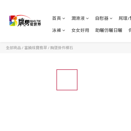
首頁
潤滑液
自慰器
屌環/
泳褲
女女好用
助曬仿曬日曬
全部商品
/
富饒珠寶翡翠
/
胸墜掛件裸石