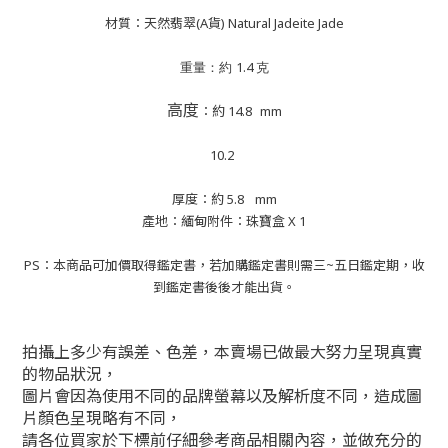
材質：天然翡翠(A貨) Natural Jadeite Jade
1.4
重量：約
克
高度
：約
14.8
mm
10.2
厚度：約 5.8
mm
產地：緬甸附件：珠寶盒 X 1
PS：本商品可加價取得鑑定書，若加購鑑定書則需三~五日鑑定期，收
到鑑定書後後才能出貨。
拍攝上多少有誤差、色差，本賣場已做最大努力呈現真實
的物品狀況，
圖片會因為使用不同的品牌螢幕以及解析度不同，造成圖
片顏色呈現略有不同，
請各位買家於下標前仔細參考商品相關內容，並做充分的