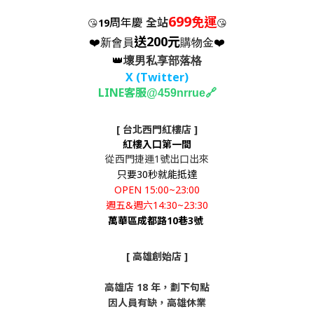
699
免運
周年慶
全站
😘
19
😘
送200元
❤️新會員
購物金❤️
👑
壞男私享部落格
X (Twitter
)
LINE客服
🔗
@459nrrue
[ 台北西門紅樓店 ]
紅樓入口第一間
從西門捷運1號出口出來
只要30秒就能抵達
OPEN 15:00~23:00
週五&週六14:30~23:30
萬華區成都路10巷3號
[ 高雄創始店 ]
高雄店 18 年，劃下句點
因人員有缺，高雄休業