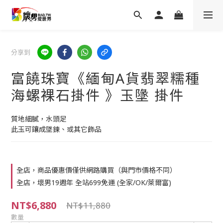
分享到
富饒珠寶《緬甸A貨翡翠糯種
海螺裸石掛件 》玉墬 掛件
質地細膩，水頭足
此玉可鑲成墜鍊、或其它飾品
全店，商品優惠價僅供網路購買（與門市價格不同）
全店，壞男19週年 全站699免運 (全家/OK/萊爾富)
NT$6,880
NT$11,880
數量