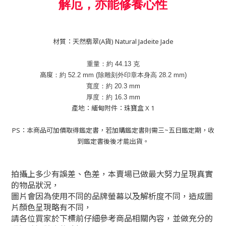
解厄，亦能修養心性
材質：天然翡翠(A貨) Natural Jadeite Jade
重量：約
44.13
克
高度
：約
52.2
mm (
除雕刻外印章本身高
28.2
mm
)
寬度：約
20.3
mm
厚度：約
16.3
mm
產地：緬甸附件：珠寶盒 X 1
PS：本商品可加價取得鑑定書，若加購鑑定書則需三~五日鑑定期，收
到鑑定書後後才能出貨。
拍攝上多少有誤差、色差，本賣場已做最大努力呈現真實
的物品狀況，
圖片會因為使用不同的品牌螢幕以及解析度不同，造成圖
片顏色呈現略有不同，
請各位買家於下標前仔細參考商品相關內容，並做充分的