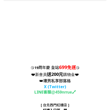
699
免運
周年慶
全站
😘
19
😘
送200元
❤️新會員
購物金❤️
👑
壞男私享部落格
X (Twitter
)
LINE客服
🔗
@459nrrue
[ 台北西門紅樓店 ]