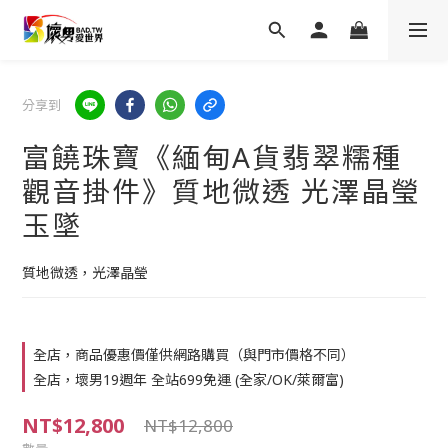
分享到
富饒珠寶《緬甸A貨翡翠糯種
觀音掛件》質地微透 光澤晶瑩
玉墜
質地微透，光澤晶瑩
全店，商品優惠價僅供網路購買（與門市價格不同）
全店，壞男19週年 全站699免運 (全家/OK/萊爾富)
NT$12,800
NT$12,800