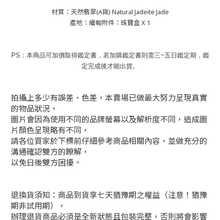
材質：天然翡翠(A貨) Natural Jadeite Jade
產地：緬甸附件：珠寶盒 X 1
PS：本商品可加價取得鑑定書，若加購鑑定書則需三~五日鑑定期，鑑
定完成後才能出貨。
拍攝上多少有誤差、色差，本賣場已做最大努力呈現真實
的物品狀況，
圖片會因為使用不同的品牌螢幕以及解析度不同，造成圖
片顏色呈現略有不同，
請各位買家於下標前仔細參考商品相關內容，並做充分的
溝通確認雙方的瞭解，
以免日後雙方困擾。
退換貨須知：商品到貨享七天猶豫期之權益（注意！猶豫
期非試用期），
辦理退貨商品必須是全新狀態且包裝完整，否則將會影響