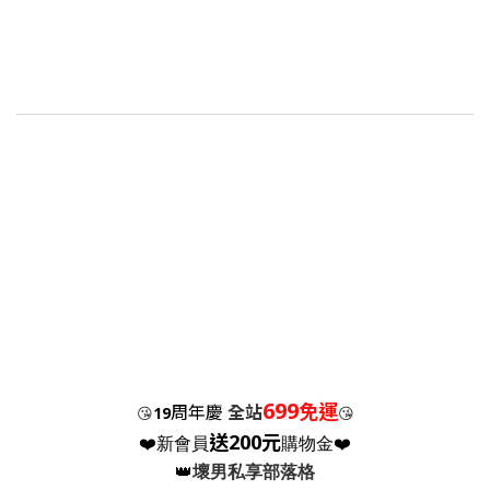
699
免運
周年慶
全站
😘
19
😘
送200元
❤️新會員
購物金❤️
👑
壞男私享部落格