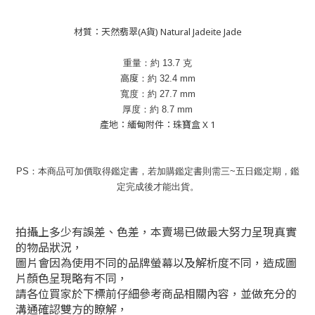
材質：天然翡翠(A貨) Natural Jadeite Jade
重量：約
13.7
克
高度
：約
32.4
mm
寬度：約
27.7
mm
厚度：約
8.7
mm
產地：緬甸附件：珠寶盒 X 1
PS：本商品可加價取得鑑定書，若加購鑑定書則需三~五日鑑定期，鑑
定完成後才能出貨。
拍攝上多少有誤差、色差，本賣場已做最大努力呈現真實
的物品狀況，
圖片會因為使用不同的品牌螢幕以及解析度不同，造成圖
片顏色呈現略有不同，
請各位買家於下標前仔細參考商品相關內容，並做充分的
溝通確認雙方的瞭解，