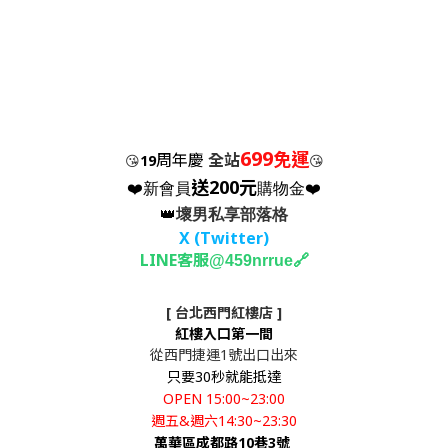
699
免運
周年慶
全站
😘
19
😘
送200元
❤️新會員
購物金❤️
👑
壞男私享部落格
X (Twitter
)
LINE客服
🔗
@459nrrue
[ 台北西門紅樓店 ]
紅樓入口第一間
從西門捷運1號出口出來
只要30秒就能抵達
OPEN 15:00~23:00
週五&週六14:30~23:30
萬華區成都路10巷3號