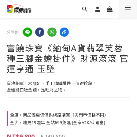
分享到
富饒珠寶《緬甸A貨翡翠芙蓉
種三腳金蟾掛件》財源滾滾 官
運亨通 玉墜
質地細膩，水頭足，手工精緻雕件，值得珍藏。
金蟾能口吐金錢，是旺財之物。
全店，商品優惠價僅供網路購買（與門市價格不同）
全店，壞男19週年 全站699免運 (全家/OK/萊爾富)
NT$9,800
NT$9,800