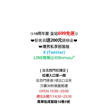
699
免運
周年慶
全站
😘
19
😘
送200元
❤️新會員
購物金❤️
👑
壞男私享部落格
X (Twitter
)
LINE客服
🔗
@459nrrue
[ 台北西門紅樓店 ]
紅樓入口第一間
從西門捷運1號出口出來
只要30秒就能抵達
OPEN 15:00~23:00
週五&週六14:30~23:30
萬華區成都路10巷3號