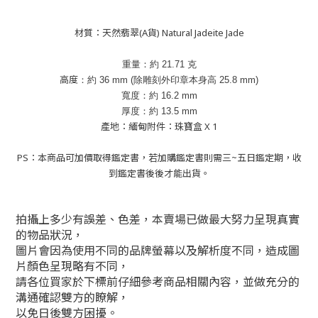
材質：天然翡翠(A貨) Natural Jadeite Jade
重量：約
21.71
克
高度
：約
36
mm (
除雕刻外印章本身高
25.8
mm
)
寬度：約
16.2
mm
厚度：約
13.5
mm
產地：緬甸附件：珠寶盒 X 1
PS：本商品可加價取得鑑定書，若加購鑑定書則需三~五日鑑定期，收
到鑑定書後後才能出貨。
拍攝上多少有誤差、色差，本賣場已做最大努力呈現真實
的物品狀況，
圖片會因為使用不同的品牌螢幕以及解析度不同，造成圖
片顏色呈現略有不同，
請各位買家於下標前仔細參考商品相關內容，並做充分的
溝通確認雙方的瞭解，
以免日後雙方困擾。