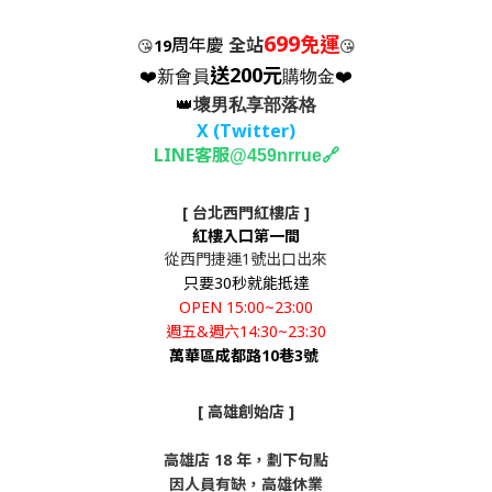
699
免運
周年慶
全站
😘
19
😘
送200元
❤️新會員
購物金❤️
👑
壞男私享部落格
X (Twitter
)
LINE客服
🔗
@459nrrue
[ 台北西門紅樓店 ]
紅樓入口第一間
從西門捷運1號出口出來
只要30秒就能抵達
OPEN 15:00~23:00
週五&週六14:30~23:30
萬華區成都路10巷3號
[ 高雄創始店 ]
高雄店 18 年，劃下句點
因人員有缺，高雄休業