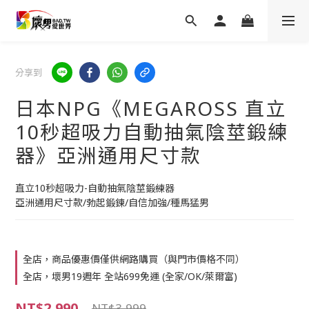
分享到
日本NPG《MEGAROSS 直立
10秒超吸力自動抽氣陰莖鍛練
器》亞洲通用尺寸款
直立10秒超吸力-自動抽氣陰莖鍛練器
亞洲通用尺寸款/勃起鍛鍊/自信加強/種馬猛男
全店，商品優惠價僅供網路購買（與門市價格不同）
全店，壞男19週年 全站699免運 (全家/OK/萊爾富)
NT$2,990
NT$3,999