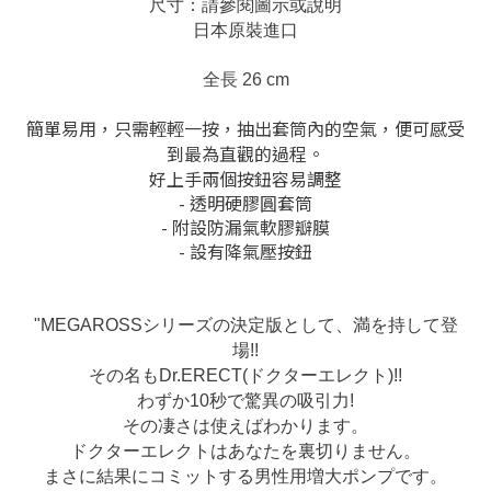
尺寸：請參閱圖示或說明
日本原裝進口
全長 26 cm
簡單易用，只需輕輕一按，抽出套筒內的空氣，便可感受
到最為直觀的過程。
好上手兩個按鈕容易調整
- 透明硬膠圓套筒
- 附設防漏氣軟膠瓣膜
- 設有降氣壓按鈕
"MEGAROSSシリーズの決定版として、満を持して登
場!!
その名もDr.ERECT(ドクターエレクト)!!
わずか10秒で驚異の吸引力!
その凄さは使えばわかります。
ドクターエレクトはあなたを裏切りません。
まさに結果にコミットする男性用増大ポンプです。