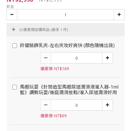
數量
以優惠價加購商品
(最多 1 件)
鈴鐺裝飾乳夾-左右夾攻好爽快 (顏色隨機出貨)
優惠價 NT$169
馬眼玩耍《針筒造型馬眼尿道潤滑液灌入器-1ml
藍》調教玩耍/後庭潤滑放鬆/灌入尿道潤滑好用
優惠價 NT$69