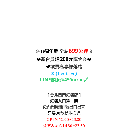
699
免運
周年慶
全站
😘
19
😘
送200元
❤️新會員
購物金❤️
👑
壞男私享部落格
X (Twitter
)
LINE客服
🔗
@459nrrue
[ 台北西門紅樓店 ]
紅樓入口第一間
從西門捷運1號出口出來
只要30秒就能抵達
OPEN 15:00~23:00
週五&週六14:30~23:30