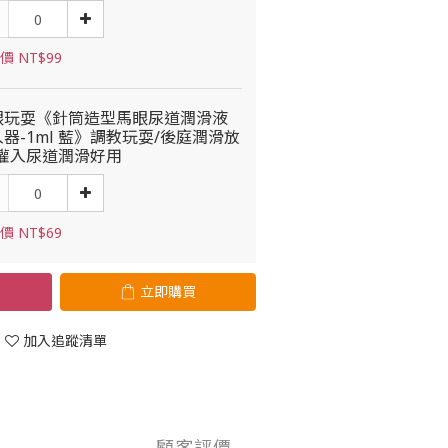
價 NT$99
眼玩耍《針筒造型馬眼尿道潤滑液
器-1ml 藍》調教玩耍/後庭潤滑放
/灌入尿道潤滑好用
價 NT$69
立即購買
加入追蹤清單
顧客評價