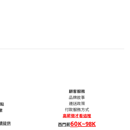
顧客服務
品牌故事
運送政策
句點
付款服務方式
業
高薪
徵才看這裡
60
K~98K
續提供
西門薪