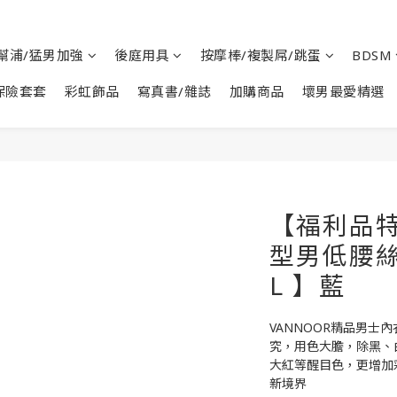
幫浦/猛男加強
後庭用具
按摩棒/複製屌/跳蛋
BDSM
保險套套
彩虹飾品
寫真書/雜誌
加購商品
壞男最愛精選
【福利品特
型男低腰絲
L 】藍
VANNOOR精品男士
究，用色大膽，除黑、
大紅等醒目色，更增加
新境界