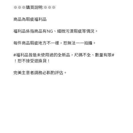
※※※購買說明:※※※
商品為瑕疵福利品
福利品係指商品有NG、細微污漬瑕疵等情況。
每件商品瑕疵地方不一樣，恕無法一一拍攝。
#福利品皆是未使用過的全新品，尺碼不全、數量有限#
！恕不接受退換貨！
完美主意者請務必斟酌評估。