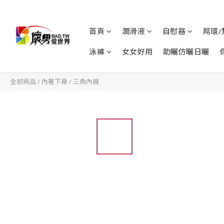
首頁
潤滑液
自慰器
屌環/
泳褲
女女好用
助曬仿曬日曬
全部商品
/
內著下身
/
三角內褲