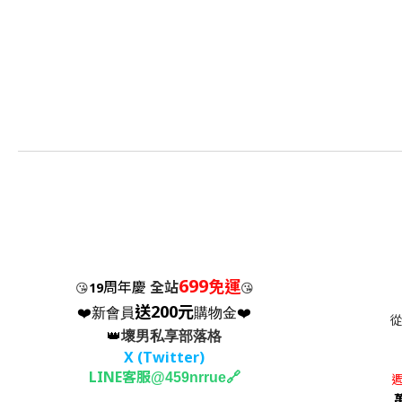
699
免運
周年慶
全站
😘
19
😘
送200元
❤️新會員
購物金❤️
👑
壞男私享部落格
X (Twitter
)
LINE客服
🔗
@459nrrue
週