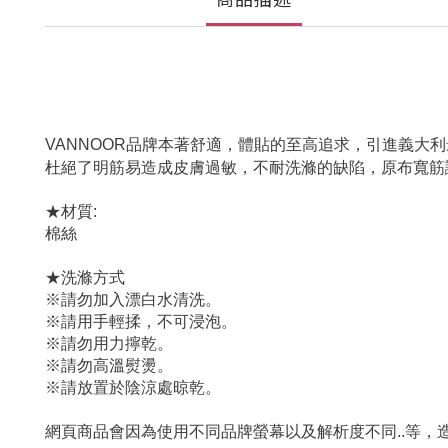
VANNOOR品牌本著舒適，體貼的至高追求，引進義大
杜絕了明筋易造成皮膚過敏，不耐洗滌的缺陷，原布寬筋
★材質:
棉絲
★洗滌方式
※請勿加入漂白水清洗。
※請用手輕揉，不可浸泡。
※請勿用力擰乾。
※請勿高溫熨燙。
※請放置於陰涼處晾乾。
網頁商品會因為使用不同品牌螢幕以及解析度不同..等，