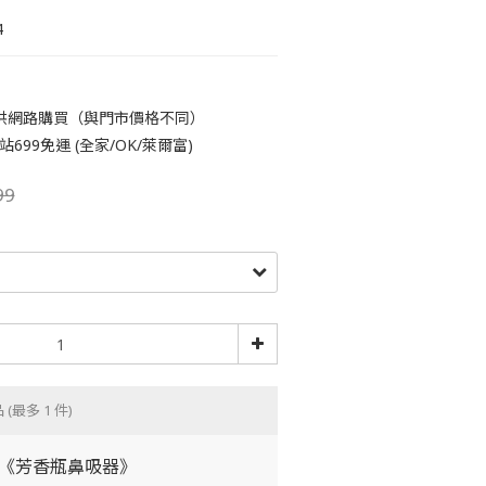
4
供網路購買（與門市價格不同）
699免運 (全家/OK/萊爾富)
99
品
(最多 1 件)
劑《芳香瓶鼻吸器》