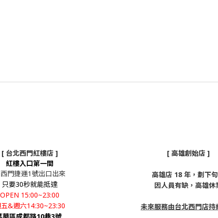
[ 台北西門紅樓店 ]
[ 高雄創始店 ]
紅樓入口第一間
從西門捷運1號出口出來
高雄店 18 年，劃下
只要30秒就能抵達
因人員有缺，高雄休
OPEN 15:00~23:00
五&週六14:30~23:30
未來服務由台北西門店持
萬華區成都路10巷3號