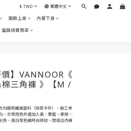
$
TWD
繁體中文
服飾上身
內著下身
富饒珠寶翡翠
立即購買
價】VANNOOR《
棉三角褲 》【M /
內衣均選用纖維面料（除萊卡外），做工考
白、灰常用色外還加入黃、寶藍、果綠、
彩色、黑白等色織時尚條紋，塑造出內褲