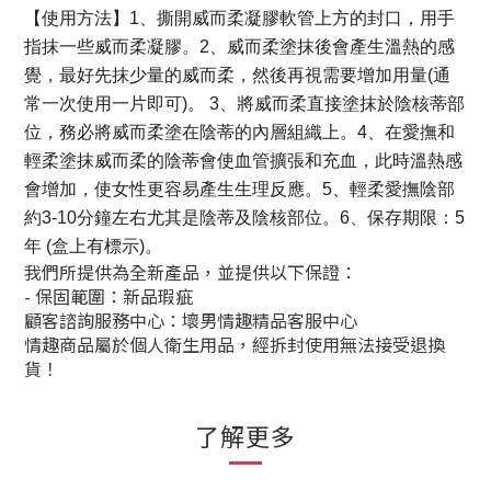
【使用方法】
1、撕開威而柔凝膠軟管上方的封口，用手
指抹一些威而柔凝膠。
2、威而柔塗抹後會產生溫熱的感
覺，最好先抹少量的威而柔，然後再視需要增加用量(通
常一次使用一片即可)。
3、將威而柔直接塗抹於陰核蒂部
位，務必將威而柔塗在陰蒂的內層組織上。
4、在愛撫和
輕柔塗抹威而柔的陰蒂會使血管擴張和充血，此時溫熱感
會增加，使女性更容易產生生理反應。
5、輕柔愛撫陰部
約3-10分鐘左右尤其是陰蒂及陰核部位。
6、保存期限：5
年 (盒上有標示)。
我們所提供為全新產品，並提供以下保證：
- 保固範圍：新品瑕疵
顧客諮詢服務中心：壞男情趣精品客服中心
情趣商品屬於個人衛生用品，經拆封使用無法接受退換
貨！
了解更多