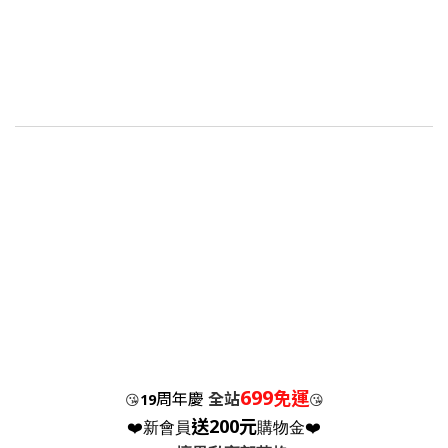
699
免運
周年慶
全站
😘
19
😘
送200元
❤️新會員
購物金❤️