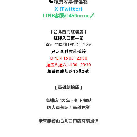
👑
壞男私享部落格
X (Twitter
)
LINE客服
🔗
@459nrrue
[ 台北西門紅樓店 ]
紅樓入口第一間
從西門捷運1號出口出來
只要30秒就能抵達
OPEN 15:00~23:00
週五&週六14:30~23:30
萬華區成都路10巷3號
[ 高雄創始店 ]
高雄店 18 年，劃下句點
因人員有缺，高雄休業
未來服務由台北西門店持續提供