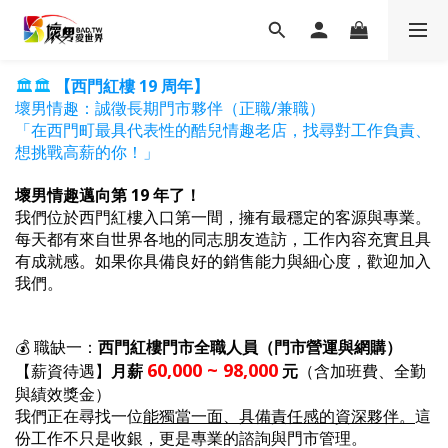
🏛️
🏛️
【西門紅樓 19 周年】
壞男情趣：誠徵長期門市夥伴（正職/兼職）
「在西門町最具代表性的酷兒情趣老店，找尋對工作負責、
想挑戰高薪的你！」
壞男情趣邁向第 19 年了！
我們位於西門紅樓入口第一間，擁有最穩定的客源與專業。
每天都有來自世界各地的同志朋友造訪，工作內容充實且具
有成就感。如果你具備良好的銷售能力與細心度，歡迎加入
我們。
💰 職缺一：
西門紅樓門市全職人員（門市營運與網購）
60,000
~ 98,000
【薪資待遇】
月薪
元
（含加班費、全勤
與績效獎金）
我們正在尋找一位
能獨當一面、具備責任感的資深夥伴。
這
份工作不只是收銀，更是專業的諮詢與門市管理。