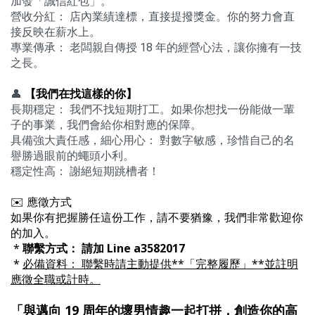
加發「誠信紅包」。 ​
營收分紅： 店內業績達標，直接提撥獎金。你的努力會直
接反映在薪水上。 ​
專業傳承： 老闆親自傳授 18 年的經營心法，讓你擁有一技
之長。
​ ​
👤
【我們在找這樣的你】
長期穩定： 我們不找短期打工。如果你想找一份能做一輩
子的事業，我們會給你相對應的保障。
​具備強大責任感，細心用心： 對數字敏感，珍惜自己的名
譽勝過眼前的蠅頭小利。 ​
穩定性高： 謝絕短期跳槽者！
✉️ 應徵方式
如果你有把握勝任這份工作，請不要猶豫，我們非常歡迎你
的加入。
*
聯繫方式： 請加 Line a3582017
*
必備資料： 聯繫時請主動提供**「完整履歷」**並註明
應徵全職或計時。
「與邁向 19 周年的壞男情趣一起打拼，創造你的高