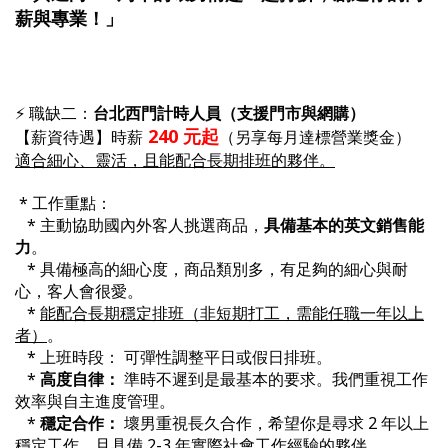
薪與專業！」
⚡ 職缺二：
台北西門計時人員（支援門市與網購）
240 元起
【薪資待遇】時薪
（另享每月達標營業獎金）
適合細心、靈活，且能配合長期排班的夥伴。
* 工作重點：
* 主動協助國內外客人挑選商品，
具備基本的英文銷售能
力
。
* 具備極高的細心度，商品類別多，有足夠的細心與耐
心，客人會很愛。
*
能配合長期穩定排班（非短期打工，需能任職一年以上
者）
。
* 上班時段： 可彈性調整平日或假日排班。
*
高度自律：
準時不遲到是最基本的要求。我們重視工作
效率與自主進度管理。
*
穩定合作：
壞男重視長久合作，希望你是尋求 2 年以上
穩定工作，且具備 2-3 年實際社會工作經驗的夥伴。