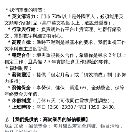
* 我們需要的特質：
*
英文溝通力：
門市 70% 以上是外國客人，必須能用英
文順暢介紹商品（高中英文程度以上，敢說最重要）。
*
行政與行銷：
負責網路各平台出貨管理、社群行銷發
文，需對數字與細節有耐心。
*
高度自律：
準時不遲到是最基本的要求。我們重視工作
效率與自主進度管理。
*
穩定合作：
壞男重視長久合作，希望你是尋求 2 年以上
穩定工作，且具備 2-3 年實際社會工作經驗的夥伴。
* 福利制度：
*
薪資靈活：
提供「穩定月薪」或「績效抽成」制（多努
力多得）。
*
勞健保全：
享勞保、健保、勞退 6%、全勤獎金、保障
年終獎金與年假。
*
休假制度：
月休 6 天（可依同仁需求彈性調整）。
*
上班時段：
平日 13:50~23:30 / 假日 13:50~24:30。
💰
【我們提供的：高於業界的誠信報酬】
​
底薪加成 + 誠信獎金： 每月盤點若完全精確、帳目清晰，