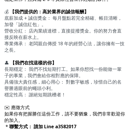
💰
【我們提供的：高於業界的誠信報酬】
​
底薪加成 + 誠信獎金： 每月盤點若完全精確、帳目清晰，
加發「誠信紅包」。 ​
營收分紅： 店內業績達標，直接提撥獎金。你的努力會直
接反映在薪水上。 ​
專業傳承： 老闆親自傳授 18 年的經營心法，讓你擁有一技
之長。
​ ​
👤
【我們在找這樣的你】
長期穩定： 我們不找短期打工。如果你想找一份能做一輩
子的事業，我們會給你相對應的保障。
​具備強大責任感，細心用心： 對數字敏感，珍惜自己的名
譽勝過眼前的蠅頭小利。 ​
穩定性高： 謝絕短期跳槽者！
✉️ 應徵方式
如果你有把握勝任這份工作，請不要猶豫，我們非常歡迎你
的加入。
*
聯繫方式： 請加 Line a3582017