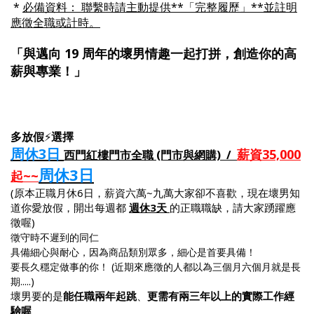
*
必備資料： 聯繫時請主動提供**「完整履歷」**並註明
應徵全職或計時。
「與邁向 19 周年的壞男情趣一起打拼，創造你的高
薪與專業！」
多放假
⚡
選擇
周休3日
薪資35,000
西門紅樓門市全職 (門市與網購) /
周休3日
起~~
(原本正職月休6日，薪資六萬~九萬大家卻不喜歡，現在壞男知
道你愛放假，開出每週都
週休3天
的正職職缺，請大家踴躍應
徵喔)
徵守時不遲到的同仁
具備細心與耐心，因為商品類別眾多，細心是首要具備！
要長久穩定做事的你！ (近期來應徵的人都以為三個月六個月就是長
期.....)
壞男要的是
能任職兩年起跳
、
更需有兩三年以上的
實際工作經
驗喔