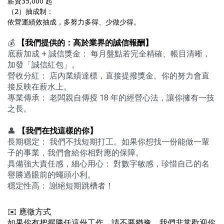
薪資35,000 起
（2）抽成制：
依營運績效抽成，多努力多得、少做少得。
💰
【我們提供的：高於業界的誠信報酬】
​
底薪加成 + 誠信獎金： 每月盤點若完全精確、帳目清晰，
加發「誠信紅包」。 ​
營收分紅： 店內業績達標，直接提撥獎金。你的努力會直
接反映在薪水上。 ​
專業傳承： 老闆親自傳授 18 年的經營心法，讓你擁有一技
之長。
​ ​
👤
【我們在找這樣的你】
長期穩定： 我們不找短期打工。如果你想找一份能做一輩
子的事業，我們會給你相對應的保障。
​具備強大責任感，細心用心： 對數字敏感，珍惜自己的名
譽勝過眼前的蠅頭小利。 ​
穩定性高： 謝絕短期跳槽者！
✉️ 應徵方式
如果你有把握勝任這份工作，請不要猶豫，我們非常歡迎你