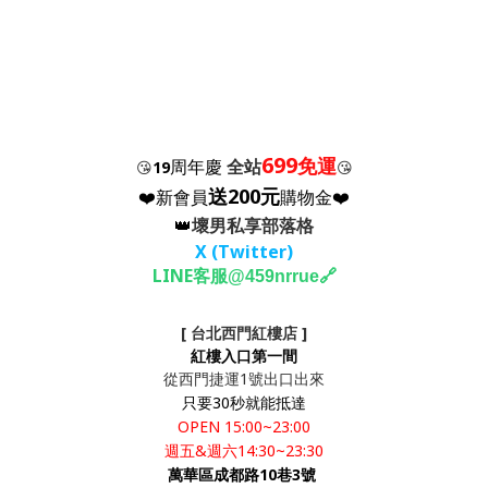
699
免運
周年慶
全站
😘
19
😘
送200元
❤️新會員
購物金❤️
👑
壞男私享部落格
X (Twitter
)
LINE客服
🔗
@459nrrue
[ 台北西門紅樓店 ]
紅樓入口第一間
從西門捷運1號出口出來
只要30秒就能抵達
OPEN 15:00~23:00
週五&週六14:30~23:30
萬華區成都路10巷3號