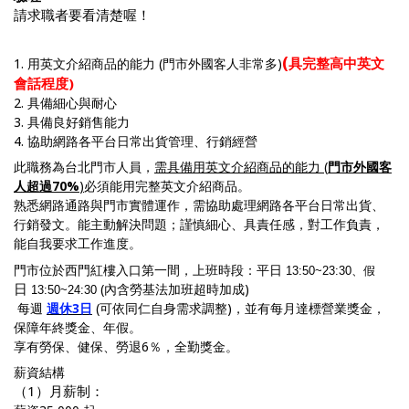
請求職者要看清楚喔！
(
具完整高中英文
1. 用英文介紹商品的能力 (門市外國客人非常多)
會話程度)
2. 具備細心與耐心
3. 具備良好銷售能力
4. 協助網路各平台日常出貨管理、行銷經營
此職務為台北門市人員，
需具備用英文介紹商品的能力 (
門市外國客
人超過70%
)
必須能用完整英文介紹商品。
熟悉網路通路與門市實體運作，需協助處理網路各平台日常出貨、
行銷發文。能主動解決問題；謹慎細心、具責任感，對工作負責，
能自我要求工作進度。
門市位於西門紅樓入口第一間，上班時段：平日
13:50~23:30、假
日
(內含勞基法加班超時加成)
13:50~24:30
每週
週休3日
(可依同仁自身需求調整)，並有每月達標營業獎金，
保障年終獎金、年假。
享有勞保、健保、勞退6％，全勤獎金。
薪資結構
（1）月薪制：