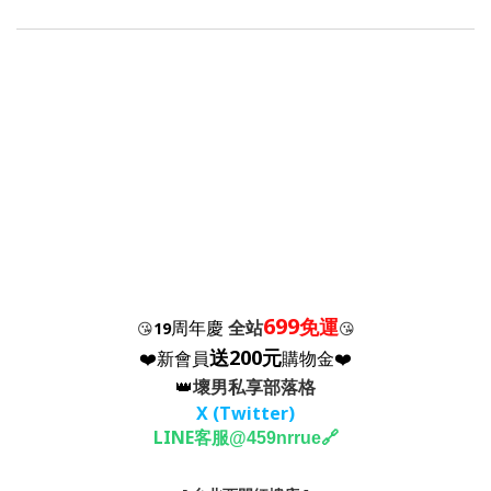
699
免運
周年慶
全站
😘
19
😘
送200元
❤️新會員
購物金❤️
👑
壞男私享部落格
X (Twitter
)
LINE客服
🔗
@459nrrue