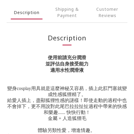
Shipping &
Customer
Description
Payment
Reviews
Description
使用前請充分潤滑
並評估自身接受能力
適用水性潤滑液
變身cosplay用具就是這麼神秘又容易，插上此肛門塞就變
成性感狐狸精了。
給愛人插上，盡顯狐狸性感的謎樣！即使走動的過程中也
不會掉下，更不用說對此尾巴拉拉扯扯過程中帶來的快感
和樂趣...... 快快行動！
金屬 + 人造狐狸毛
體驗另類性愛，增進情趣。