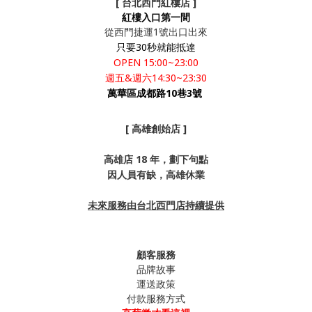
[ 台北西門紅樓店 ]
紅樓入口第一間
從西門捷運1號出口出來
只要30秒就能抵達
OPEN 15:00~23:00
週五&週六14:30~23:30
萬華區成都路10巷3號
[ 高雄創始店 ]
高雄店 18 年，劃下句點
因人員有缺，高雄休業
未來服務由台北西門店持續提供
顧客服務
品牌故事
運送政策
付款服務方式