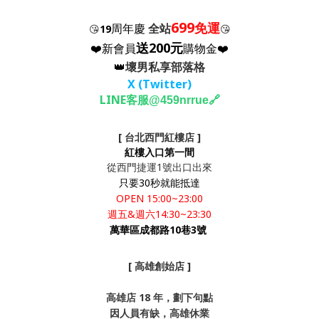
699
免運
周年慶
全站
😘
19
😘
送200元
❤️新會員
購物金❤️
👑
壞男私享部落格
X (Twitter
)
LINE客服
🔗
@459nrrue
[ 台北西門紅樓店 ]
紅樓入口第一間
從西門捷運1號出口出來
只要30秒就能抵達
OPEN 15:00~23:00
週五&週六14:30~23:30
萬華區成都路10巷3號
[ 高雄創始店 ]
高雄店 18 年，劃下句點
因人員有缺，高雄休業