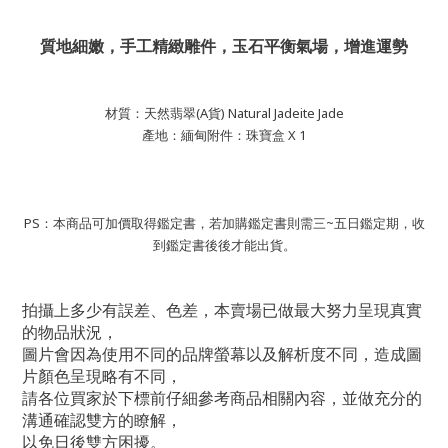
質地細嫩，手工精緻雕件，玉石平衡氣場，增進運勢
材質：天然翡翠(A貨) Natural Jadeite Jade
產地：緬甸附件：珠寶盒 X 1
PS：本商品可加價取得鑑定書，若加購鑑定書則需三~五日鑑定期，收
到鑑定書後後才能出貨。
拍攝上多少有誤差、色差，本賣場已做最大努力呈現真實
的物品狀況，
圖片會因為使用不同的品牌螢幕以及解析度不同，造成圖
片顏色呈現略有不同，
請各位買家於下標前仔細參考商品相關內容，並做充分的
溝通確認雙方的瞭解，
以免日後雙方困擾。