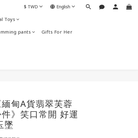
$
TWD
English
al Toys
imming pants
Gifts For Her
BUY NOW
《緬甸A貨翡翠芙蓉
件》笑口常開 好運
玉墜