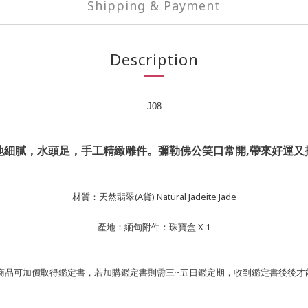
Shipping & Payment
Description
J08
地細膩，水頭足，手工精緻雕件。彌勒佛公笑口常開,帶來好運又
材質：天然翡翠(A貨) Natural Jadeite Jade
產地：緬甸附件：珠寶盒 X 1
本商品可加價取得鑑定書，若加購鑑定書則需三~五日鑑定期，收到鑑定書後後才