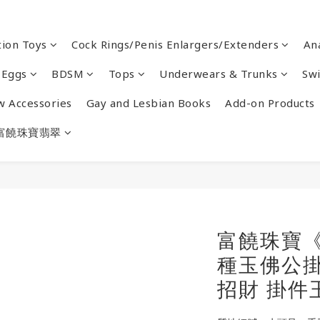
ion Toys
Cock Rings/Penis Enlargers/Extenders
An
 Eggs
BDSM
Tops
Underwears & Trunks
Sw
w Accessories
Gay and Lesbian Books
Add-on Products
富饒珠寶翡翠
富饒珠寶
種玉佛公掛
招財 掛件