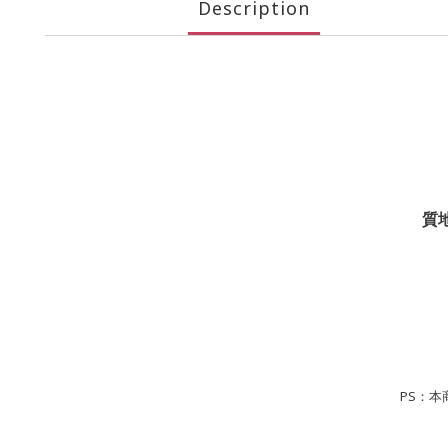
Description
質
PS：