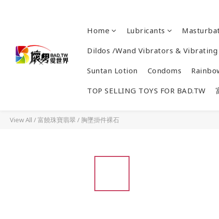
Home
Lubricants
Masturbat
Dildos /Wand Vibrators & Vibrating
Suntan Lotion
Condoms
Rainbo
TOP SELLING TOYS FOR BAD.TW
View All
/
富饒珠寶翡翠
/
胸墜掛件裸石