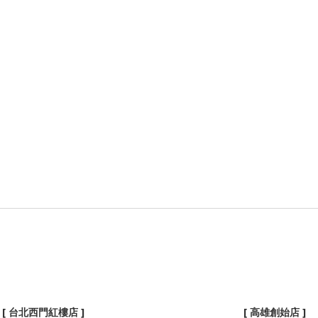
[ 台北西門紅樓店 ]
[ 高雄創始店 ]