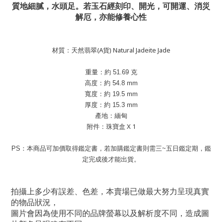
質地細膩，水頭足。若玉石經刻印、開光，可開運、消災
解厄，亦能修養心性
材質：天然翡翠(A貨) Natural Jadeite Jade
重量：約
51.69
克
高度
：約
54.8
mm
寬度：約
19.5
mm
厚度：約
15.3
mm
產地：緬甸
附件：珠寶盒 X 1
PS：本商品可加價取得鑑定書，若加購鑑定書則需三~五日鑑定期，鑑
定完成後才能出貨。
拍攝上多少有誤差、色差，本賣場已做最大努力呈現真實
的物品狀況，
圖片會因為使用不同的品牌螢幕以及解析度不同，造成圖