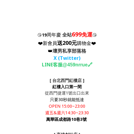
699
免運
周年慶
全站
😘
19
😘
送200元
❤️新會員
購物金❤️
👑
壞男私享部落格
X (Twitter
)
LINE客服
🔗
@459nrrue
[ 台北西門紅樓店 ]
紅樓入口第一間
從西門捷運1號出口出來
只要30秒就能抵達
OPEN 15:00~23:00
週五&週六14:30~23:30
萬華區成都路10巷3號