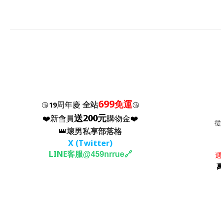
699
免運
周年慶
全站
😘
19
😘
送200元
❤️新會員
購物金❤️
👑
壞男私享部落格
X (Twitter
)
LINE客服
🔗
@459nrrue
週