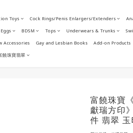
ion Toys
Cock Rings/Penis Enlargers/Extenders
An
 Eggs
BDSM
Tops
Underwears & Trunks
Sw
w Accessories
Gay and Lesbian Books
Add-on Products
富饒珠寶翡翠
富饒珠寶
獻瑞方印》
件 翡翠 玉