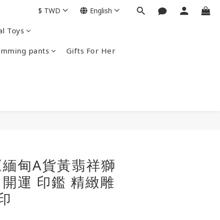
$
TWD
English
al Toys
imming pants
Gifts For Her
BUY NOW
《緬甸A貨黃翡祥獅
開運 印鑑 精緻雕
印