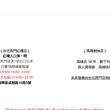
[ 台北西門紅樓店 ]
[ 高雄創始店 ]
紅樓入口第一間
從西門捷運1號出口出來
高雄店 18 年，劃下
只要30秒就能抵達
因人員有缺，高雄休
OPEN 15:00~23:00
五&週六14:30~23:30
未來服務由台北西門店持
萬華區成都路10巷3號