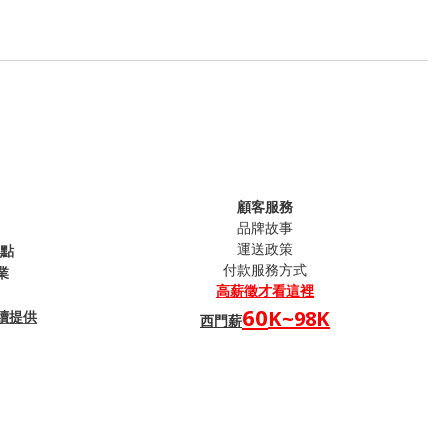
顧客服務
品牌故事
運送政策
句點
付款服務方式
業
高薪
徵才看這裡
60
K~98K
續提供
西門薪