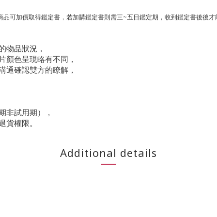
本商品可加價取得鑑定書，若加購鑑定書則需三~五日鑑定期，收到鑑定書後後才
的物品狀況，
片顏色呈現略有不同，
溝通確認雙方的瞭解，
期非試用期），
退貨權限。
Additional details