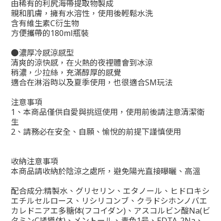
由稀有的利尻海帶提取物製成
親和肌膚，擁有水溶性，使用後輕鬆水洗
含有維生素C衍生物
方便攜帶的180ml瓶裝
●濃厚冷感涼感型
清爽的涼快感，在火熱的夜裡體會到冰涼
稍濃，少拉絲，充滿醇厚的感覺
適合在淋浴時以及夏季使用，也很適合SM玩法
注意事項
1、本商品僅供自愛與挑逗使用，使用前後請注意清潔衛
生
2、請務必在安全、自願、愉悅的前提下謹慎使用
收納注意事項
本商品請收納於陰涼之處所，避免陽光直接曝曬、高溫
配合成分:精製水、グリセリン、エタノール、ヒドロキシ
エチルセルロース、リシリコンブ、クラドシホンノバエ
カレドニアエ多糖体(フコイダン)、アスコルビン酸Na(ビ
タミンC誘導体)、メントール、青色1号、EDTA-2Na、