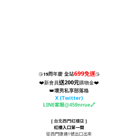
699
免運
周年慶
全站
😘
19
😘
送200元
❤️新會員
購物金❤️
👑
壞男私享部落格
X (Twitter
)
LINE客服
🔗
@459nrrue
[ 台北西門紅樓店 ]
紅樓入口第一間
從西門捷運1號出口出來