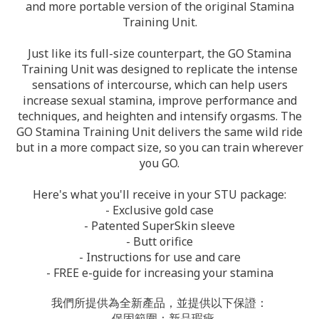
and more portable version of the original Stamina
Training Unit.
Just like its full-size counterpart, the GO Stamina
Training Unit was designed to replicate the intense
sensations of intercourse, which can help users
increase sexual stamina, improve performance and
techniques, and heighten and intensify orgasms. The
GO Stamina Training Unit delivers the same wild ride
but in a more compact size, so you can train wherever
you GO.
Here's what you'll receive in your STU package:
- Exclusive gold case
- Patented SuperSkin sleeve
- Butt orifice
- Instructions for use and care
- FREE e-guide for increasing your stamina
我們所提供為全新產品，並提供以下保證：
- 保固範圍：新品瑕疵