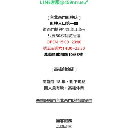
LINE客服
🔗
@459nrrue
[ 台北西門紅樓店 ]
紅樓入口第一間
從西門捷運1號出口出來
只要30秒就能抵達
OPEN 15:00~23:00
週五&週六14:30~23:30
萬華區成都路10巷3號
[ 高雄創始店 ]
高雄店 18 年，劃下句點
因人員有缺，高雄休業
未來服務由台北西門店持續提供
顧客服務
品牌故事