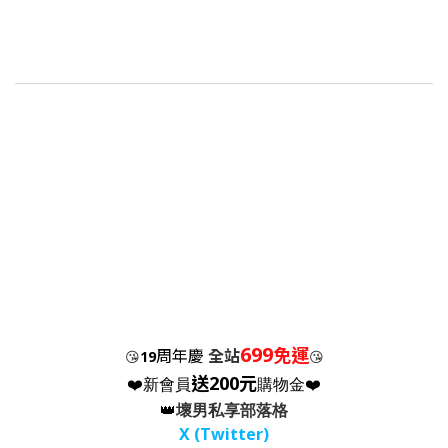
699
免運
周年慶
全站
😘
19
😘
送200元
❤️新會員
購物金❤️
👑
壞男私享部落格
X (Twitter
)