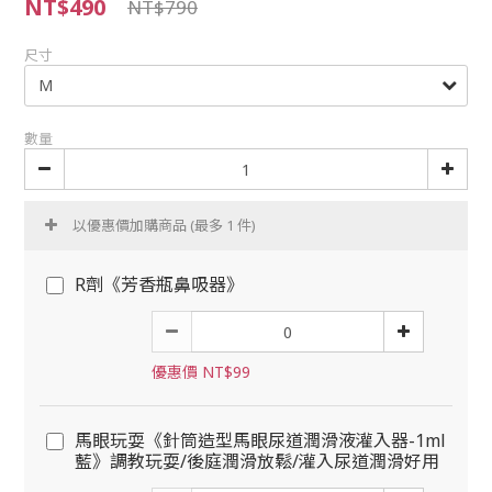
NT$490
NT$790
尺寸
數量
以優惠價加購商品
(最多 1 件)
R劑《芳香瓶鼻吸器》
優惠價 NT$99
馬眼玩耍《針筒造型馬眼尿道潤滑液灌入器-1ml
藍》調教玩耍/後庭潤滑放鬆/灌入尿道潤滑好用