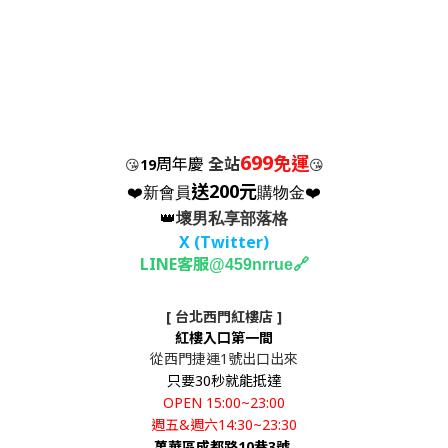
699
免運
周年慶
全站
😘
19
😘
送200元
❤️新會員
購物金❤️
👑
壞男私享部落格
X (Twitter
)
LINE客服
🔗
@459nrrue
[ 台北西門紅樓店 ]
紅樓入口第一間
從西門捷運1號出口出來
只要30秒就能抵達
OPEN 15:00~23:00
週五&週六14:30~23:30
萬華區成都路10巷3號