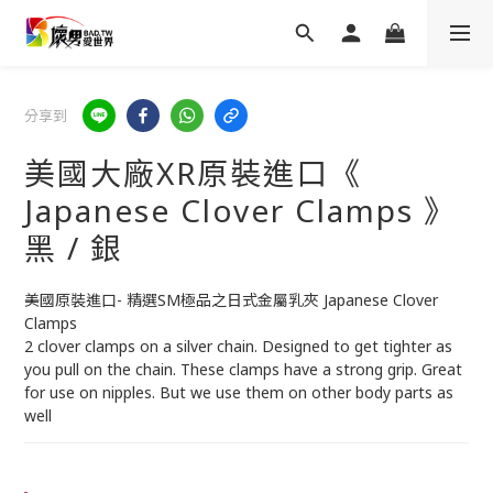
分享到
美國大廠XR原裝進口《
Japanese Clover Clamps 》
黑 / 銀
美國原裝進口- 精選SM極品之日式金屬乳夾 Japanese Clover 
Clamps
2 clover clamps on a silver chain. Designed to get tighter as 
you pull on the chain. These clamps have a strong grip. Great 
for use on nipples. But we use them on other body parts as 
well