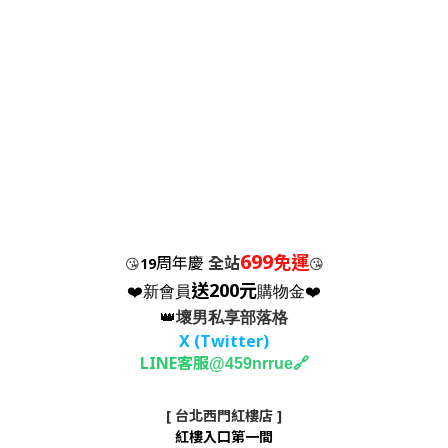
699
免運
周年慶
全站
😘
19
😘
送200元
❤️新會員
購物金❤️
👑
壞男私享部落格
X (Twitter
)
LINE客服
🔗
@459nrrue
[ 台北西門紅樓店 ]
紅樓入口第一間