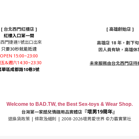
[ 台北西門紅樓店 ]
[ 高雄創始店 ]
紅樓入口第一間
從西門捷運1號出口出來
高雄店 18 年，劃下
只要30秒就能抵達
因人員有缺，高雄休
OPEN 15:00~23:00
五&週六14:30~23:30
未來服務由台北西門店持
萬華區成都路10巷3號
Welcome to BAD.TW, the Best Sex-toys & Wear Shop.
『壞男19周年』
台灣第一家酷兒情趣用品實體店
退換貨政策
|
條款及細則
| 2008-2026壞男愛世界 ©力霸實業社