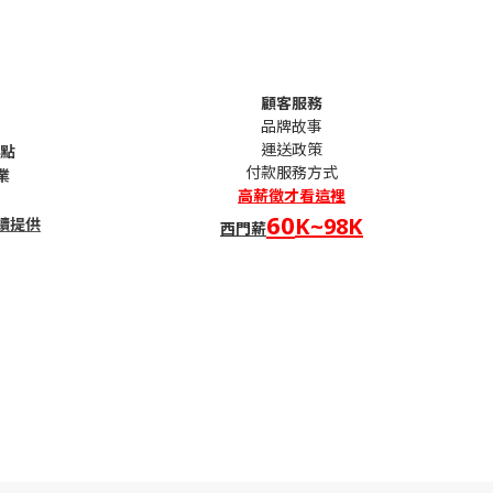
顧客服務
品牌故事
運送政策
句點
付款服務方式
業
高薪
徵才看這裡
60
K~98K
續提供
西門薪