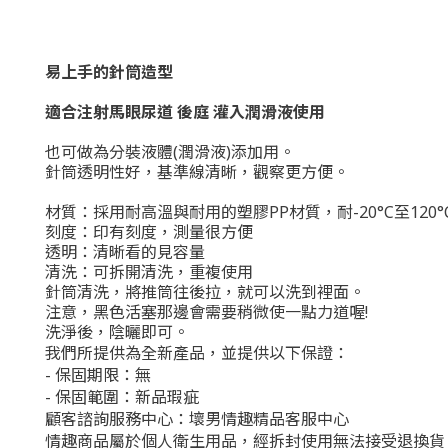
易上手的針筒造型
適合注射馬眼尿道 後庭 灌入潤滑液使用
也可做為分裝液體(潤滑液)添加用。
針筒透明性好，基準線清晰，觀察更方便。
材質：採用耐高溫與耐用的塑膠PP材質，耐-20°C至120°
刻度：印有刻度，測量很方便
透明：清晰看的見容量
清洗：可拆開清洗，重複使用
針筒清洗，將推筒往後拉，就可以洗到裡面。
注意，黑色活塞那邊會需要稍微使一點力道喔!
洗淨後，陰曬即可。
我們所提供為全新產品，並提供以下保證：
- 保固期限：無
- 保固範圍：新品瑕疵
顧客諮詢服務中心：壞男情趣精品客服中心
情趣商品屬於個人衛生用品，經拆封使用無法接受退換貨