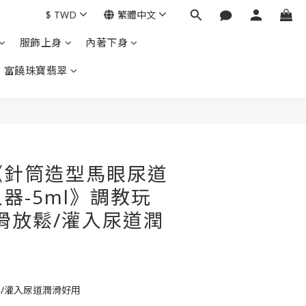
$
TWD
繁體中文
服飾上身
內著下身
富饒珠寶翡翠
立即購買
《針筒造型馬眼尿道
器-5ml》調教玩
滑放鬆/灌入尿道潤
/灌入尿道潤滑好用