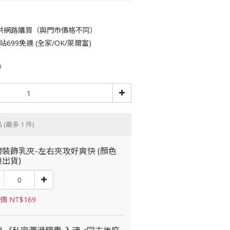
供網路購買（與門市價格不同）
699免運 (全家/OK/萊爾富)
9
品
(最多 1 件)
裝飾乳夾-左右夾攻好爽快 (顏色
出貨)
價 NT$169