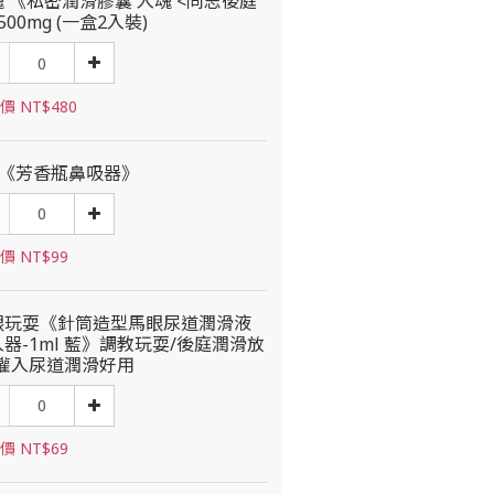
 《私密潤滑膠囊 入魂 <同志後庭
500mg (一盒2入裝)
價 NT$480
劑《芳香瓶鼻吸器》
價 NT$99
眼玩耍《針筒造型馬眼尿道潤滑液
器-1ml 藍》調教玩耍/後庭潤滑放
/灌入尿道潤滑好用
價 NT$69