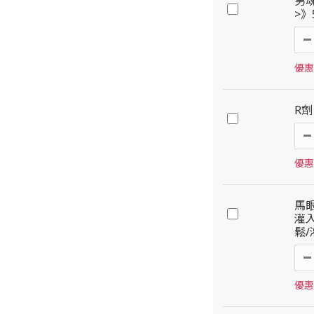
男魂
>》
優惠
R
優惠
馬
灌入
鬆
優惠