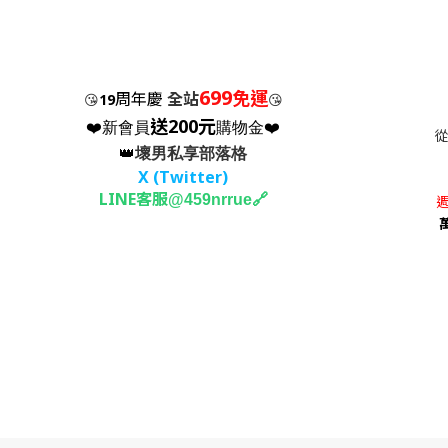
699
免運
周年慶
全站
😘
19
😘
送200元
❤️新會員
購物金❤️
👑
壞男私享部落格
X (Twitter
)
LINE客服
🔗
@459nrrue
週