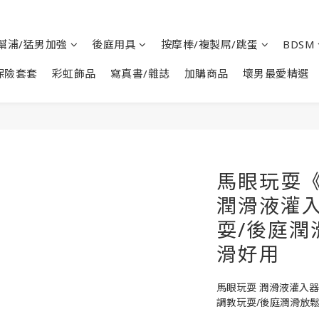
幫浦/猛男加強
後庭用具
按摩棒/複製屌/跳蛋
BDSM
保險套套
彩虹飾品
寫真書/雜誌
加購商品
壞男最愛精選
馬眼玩耍
潤滑液灌入
耍/後庭潤
滑好用
馬眼玩耍 潤滑液灌入器
調教玩耍/後庭潤滑放鬆