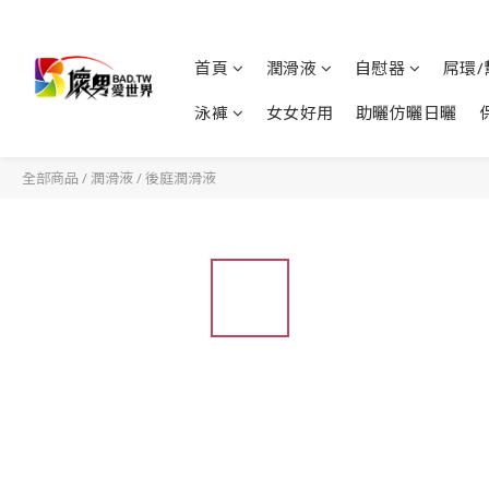
首頁
潤滑液
自慰器
屌環/
泳褲
女女好用
助曬仿曬日曬
全部商品
/
潤滑液
/
後庭潤滑液