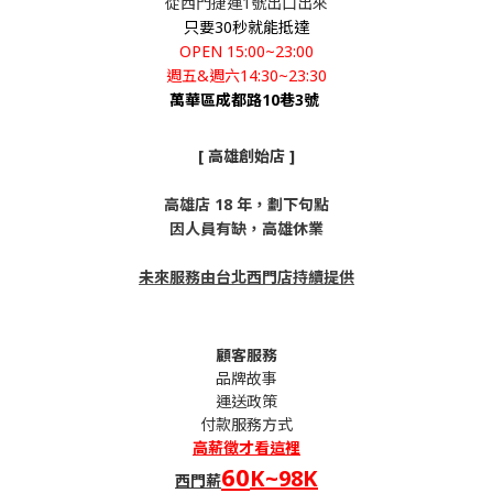
從西門捷運1號出口出來
只要30秒就能抵達
OPEN 15:00~23:00
週五&週六14:30~23:30
萬華區成都路10巷3號
[ 高雄創始店 ]
高雄店 18 年，劃下句點
因人員有缺，高雄休業
未來服務由台北西門店持續提供
顧客服務
品牌故事
運送政策
付款服務方式
高薪
徵才看這裡
60
K~98K
西門薪