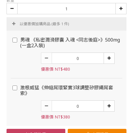
數量
以優惠價加購商品
(最多 1 件)
男魂 《私密潤滑膠囊 入魂 <同志後庭>》500mg
(一盒2入裝)
優惠價 NT$480
激根威猛《伸縮屌環緊實3球調整矽膠繩屌套
索》
優惠價 NT$380