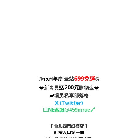
699
免運
周年慶
全站
😘
19
😘
送200元
❤️新會員
購物金❤️
👑
壞男私享部落格
X (Twitter
)
LINE客服
🔗
@459nrrue
[ 台北西門紅樓店 ]
紅樓入口第一間