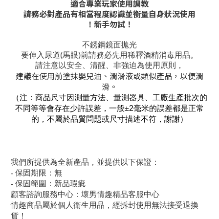
適合專業玩家使用調教
請務必對產品有相當程度認識並衡量自身狀況使用
新手勿試！
！
不銹鋼
鏡面拋光
要伸入尿道(馬眼)前請務必先用稀釋酒精消毒用品。
請注意以安全、清醒、非強迫為使用原則，
建議在使用前塗抹嬰兒油、潤滑液或類似產品，以便潤
滑。
（注：商品尺寸因測量方法、量測器具、工廠生產批次的
不同等等會存在少許誤差，一般±2毫米的誤差都是正常
的，不屬於品質問題或尺寸描述不符，謝謝）
我們所提供為全新產品，並提供以下保證：
- 保固期限：無
- 保固範圍：新品瑕疵
顧客諮詢服務中心：壞男情趣精品客服中心
情趣商品屬於個人衛生用品，經拆封使用無法接受退換
貨！