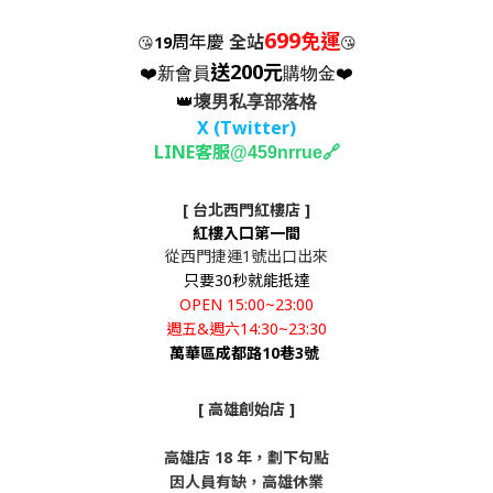
699
免運
周年慶
全站
😘
19
😘
送200元
❤️新會員
購物金❤️
👑
壞男私享部落格
X (Twitter
)
LINE客服
🔗
@459nrrue
[ 台北西門紅樓店 ]
紅樓入口第一間
從西門捷運1號出口出來
只要30秒就能抵達
OPEN 15:00~23:00
週五&週六14:30~23:30
萬華區成都路10巷3號
[ 高雄創始店 ]
高雄店 18 年，劃下句點
因人員有缺，高雄休業