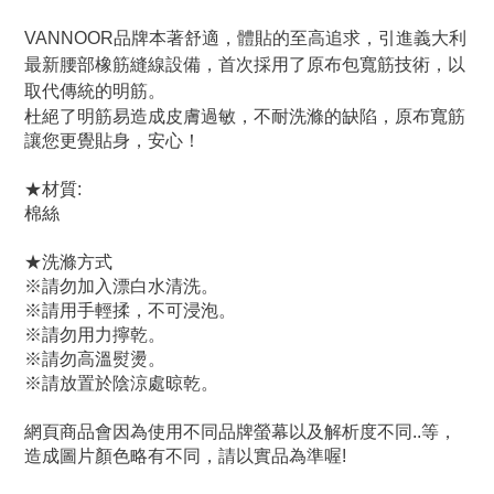
VANNOOR品牌本著舒適，體貼的至高追求，引進義大利
最新腰部橡筋縫線設備，首次採用了原布包寬筋技術，以
取代傳統的明筋。
杜絕了明筋易造成皮膚過敏，不耐洗滌的缺陷，原布寬筋
讓您更覺貼身，安心！
★材質:
棉絲
★洗滌方式
※請勿加入漂白水清洗。
※請用手輕揉，不可浸泡。
※請勿用力擰乾。
※請勿高溫熨燙。
※請放置於陰涼處晾乾。
網頁商品會因為使用不同品牌螢幕以及解析度不同..等，
造成圖片顏色略有不同，請以實品為準喔!