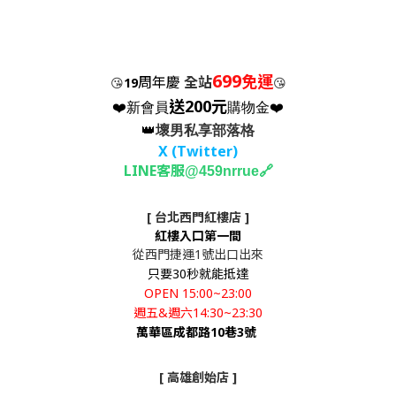
699
免運
周年慶
全站
😘
19
😘
送200元
❤️新會員
購物金❤️
👑
壞男私享部落格
X (Twitter
)
LINE客服
🔗
@459nrrue
[ 台北西門紅樓店 ]
紅樓入口第一間
從西門捷運1號出口出來
只要30秒就能抵達
OPEN 15:00~23:00
週五&週六14:30~23:30
萬華區成都路10巷3號
[ 高雄創始店 ]