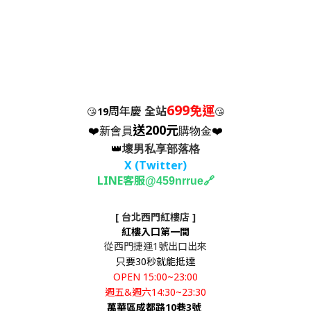
699
免運
周年慶
全站
😘
19
😘
送200元
❤️新會員
購物金❤️
👑
壞男私享部落格
X (Twitter
)
LINE客服
🔗
@459nrrue
[ 台北西門紅樓店 ]
紅樓入口第一間
從西門捷運1號出口出來
只要30秒就能抵達
OPEN 15:00~23:00
週五&週六14:30~23:30
萬華區成都路10巷3號