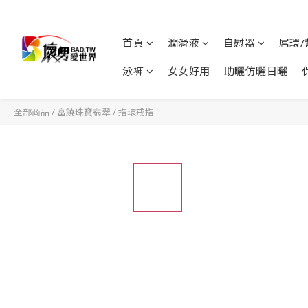
首頁
潤滑液
自慰器
屌環/
泳褲
女女好用
助曬仿曬日曬
全部商品
/
富饒珠寶翡翠
/
指環戒指