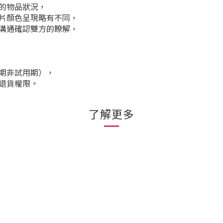
的物品狀況，
片顏色呈現略有不同，
溝通確認雙方的瞭解，
期非試用期），
退貨權限。
了解更多