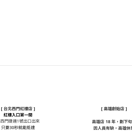
[ 台北西門紅樓店 ]
[ 高雄創始店 ]
紅樓入口第一間
從西門捷運1號出口出來
高雄店 18 年，劃下
只要30秒就能抵達
因人員有缺，高雄休