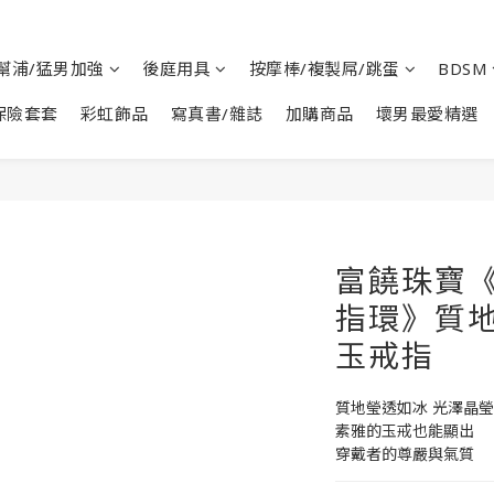
幫浦/猛男加強
後庭用具
按摩棒/複製屌/跳蛋
BDSM
保險套套
彩虹飾品
寫真書/雜誌
加購商品
壞男最愛精選
富饒珠寶
指環》質地
玉戒指
質地瑩透如冰 光澤晶瑩
素雅的玉戒也能顯出
穿戴者的尊嚴與氣質