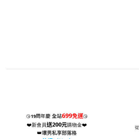
699
免運
周年慶
全站
😘
19
😘
送200元
❤️新會員
購物金❤️
👑
壞男私享部落格