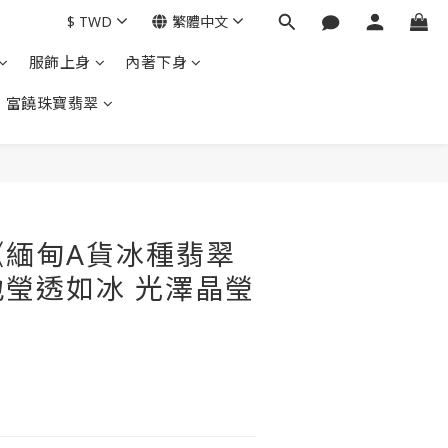
$
TWD
繁體中文
服飾上身
內著下身
富饒珠寶翡翠
立即購買
《緬甸A貨冰種翡翠
瑩透如冰 光澤晶瑩