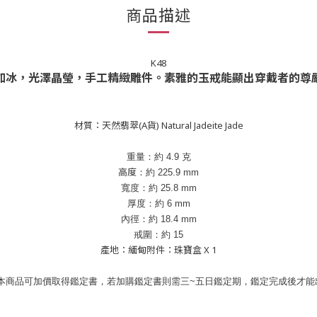
商品描述
K48
如冰，光澤晶瑩，手工精緻雕件。素雅的玉戒能顯出穿戴者的尊
材質：天然翡翠(A貨) Natural Jadeite Jade
重量：約
4.9
克
高度
：約
2
25.9
mm
寬度：約
25.8
mm
厚度：約
6
mm
內徑
：約
18.4
mm
戒圍
：約
15
產地：緬甸附件：珠寶盒 X 1
：本商品可加價取得鑑定書，若加購鑑定書則需三~五日鑑定期，鑑定完成後才能