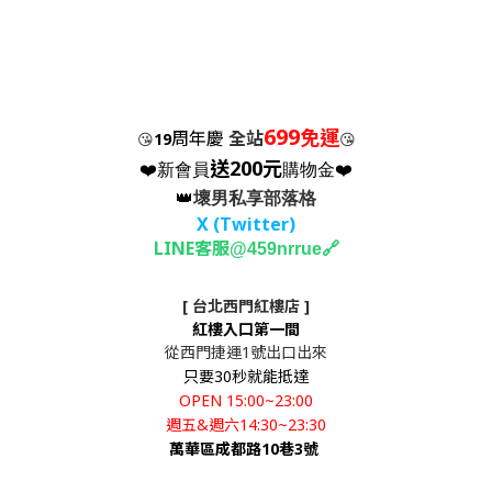
699
免運
周年慶
全站
😘
19
😘
送200元
❤️新會員
購物金❤️
👑
壞男私享部落格
X (Twitter
)
LINE客服
🔗
@459nrrue
[ 台北西門紅樓店 ]
紅樓入口第一間
從西門捷運1號出口出來
只要30秒就能抵達
OPEN 15:00~23:00
週五&週六14:30~23:30
萬華區成都路10巷3號