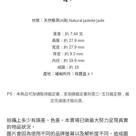
味。
材質：天然翡翠(A貨) Natural Jadeite Jade
重量：約
7.44
克
高度
：約
27.9
mm
寬度：約
27.9
mm
厚度：約
9.3
mm
內徑
：約
19.9
mm
戒圍
：約
18
產地：緬甸附件：珠寶盒 X 1
PS：本商品可加價取得鑑定書，若加購鑑定書則需三~五日鑑定期，鑑
定完成後才能出貨。
拍攝上多少有誤差、色差，本賣場已做最大努力呈現真實
的物品狀況，
圖片會因為使用不同的品牌螢幕以及解析度不同，造成圖