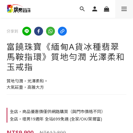
分享到
富饒珠寶《緬甸A貨冰種翡翠
馬鞍指環》質地勻潤 光澤柔和
玉戒指
質地勻潤，光澤柔和。
大氣莊重，高雅大方
全店，商品優惠價僅供網路購買（與門市價格不同）
全店，壞男19週年 全站699免運 (全家/OK/萊爾富)
NT$9,900
NT$12,800