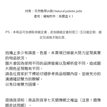
材質：天然翡翠(A貨) Natural Jadeite Jade
產地：緬甸附件：珠寶盒 X 1
PS：本商品可加價取得鑑定書，若加購鑑定書則需三~五日鑑定期，鑑
定完成後才能出貨。
拍攝上多少有誤差、色差，本賣場已做最大努力呈現真實
的物品狀況，
圖片會因為使用不同的品牌螢幕以及解析度不同，造成圖
片顏色呈現略有不同，
請各位買家於下標前仔細參考商品相關內容，並做充分的
溝通確認雙方的瞭解，
以免日後雙方困擾。
退換貨須知：商品到貨享七天猶豫期之權益（注意！猶豫
期非試用期），