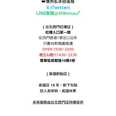
👑
壞男私享部落格
X (Twitter
)
LINE客服
🔗
@459nrrue
[ 台北西門紅樓店 ]
紅樓入口第一間
從西門捷運1號出口出來
只要30秒就能抵達
OPEN 15:00~23:00
週五&週六14:30~23:30
萬華區成都路10巷3號
[ 高雄創始店 ]
高雄店 18 年，劃下句點
因人員有缺，高雄休業
未來服務由台北西門店持續提供