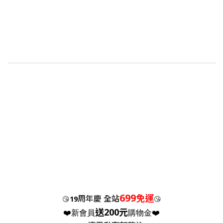
699
免運
周年慶
全站
😘
19
😘
送200元
❤️新會員
購物金❤️